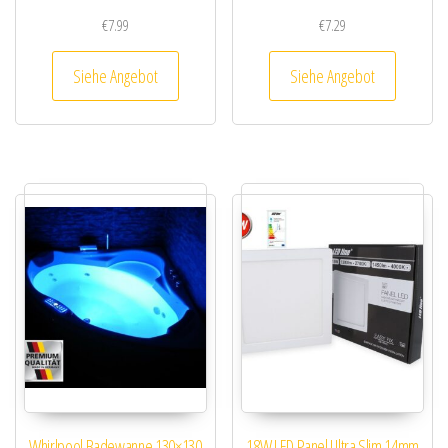
€
7.99
€
7.29
Siehe Angebot
Siehe Angebot
Whirlpool Badewanne 130×130
18W LED Panel Ultra Slim 14mm