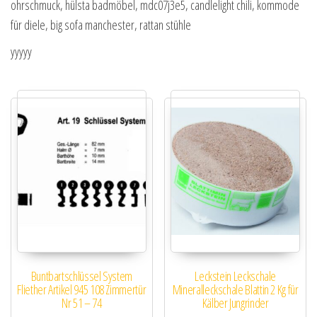
ohrschmuck, hülsta badmöbel, mdc07j3e5, candlelight chili, kommode
für diele, big sofa manchester, rattan stühle
yyyyy
Buntbartschlüssel System
Leckstein Leckschale
Fliether Artikel 945 108 Zimmertür
Mineralleckschale Blattin 2 Kg für
Nr 51 – 74
Kälber Jungrinder