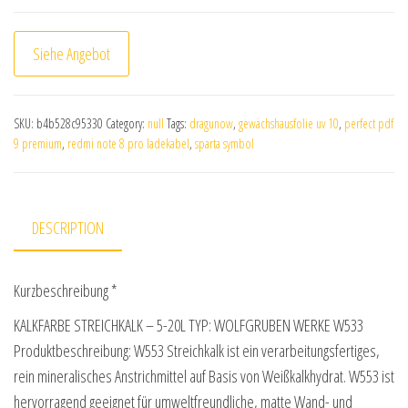
Siehe Angebot
SKU:
b4b528c95330
Category:
null
Tags:
dragunow
,
gewächshausfolie uv 10
,
perfect pdf
9 premium
,
redmi note 8 pro ladekabel
,
sparta symbol
DESCRIPTION
Kurzbeschreibung *
KALKFARBE STREICHKALK – 5-20L TYP: WOLFGRUBEN WERKE W533
Produktbeschreibung: W553 Streichkalk ist ein verarbeitungsfertiges,
rein mineralisches Anstrichmittel auf Basis von Weißkalkhydrat. W553 ist
hervorragend geeignet für umweltfreundliche, matte Wand- und