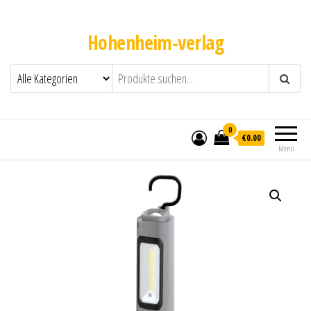
Hohenheim-verlag
0
€0.00
Menü