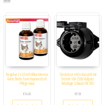
yyyyy
Beaphar 2 x 50 ml Fellkur Intensiv
Steckdose retro Aussicht mit
Katze Biotin Turin Haarwechsel
Deckel-16A-250V-Aufputz-
Pflege Haut
Montage Schwarz RETRO
€
16.43
€
9.59