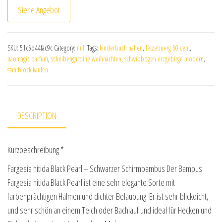
Siehe Angebot
SKU:
51c5d44fac9c
Category:
null
Tags:
kinderbuch nähen
,
letzebuerg 50 cent
,
naomagic parfum
,
scheibengardine weihnachten
,
schwibbogen erzgebirge modern
,
stahlblock kaufen
DESCRIPTION
Kurzbeschreibung *
Fargesia nitida Black Pearl – Schwarzer Schirmbambus Der Bambus
Fargesia nitida Black Pearl ist eine sehr elegante Sorte mit
farbenprächtigen Halmen und dichter Belaubung. Er ist sehr blickdicht,
und sehr schön an einem Teich oder Bachlauf und ideal für Hecken und