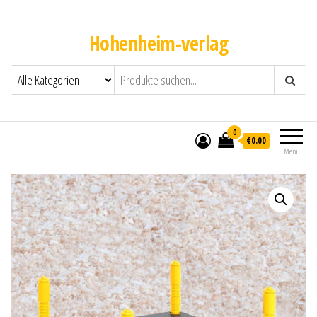
Hohenheim-verlag
0
€0.00
Menü