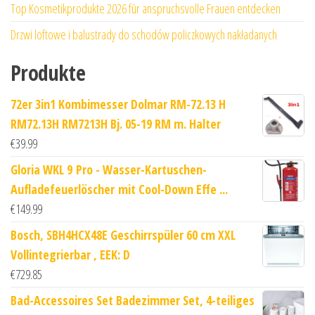
Top Kosmetikprodukte 2026 für anspruchsvolle Frauen entdecken
Drzwi loftowe i balustrady do schodów policzkowych nakładanych
Produkte
72er 3in1 Kombimesser Dolmar RM-72.13 H
RM72.13H RM7213H Bj. 05-19 RM m. Halter
€
39.99
Gloria WKL 9 Pro - Wasser-Kartuschen-
Aufladefeuerlöscher mit Cool-Down Effe ...
€
149.99
Bosch, SBH4HCX48E Geschirrspüler 60 cm XXL
Vollintegrierbar , EEK: D
€
729.85
Bad-Accessoires Set Badezimmer Set, 4-teiliges