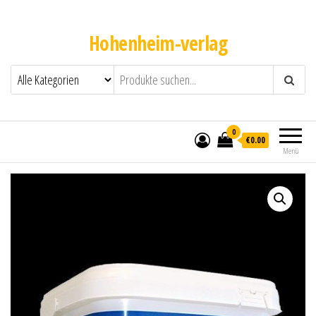
Hohenheim-verlag
0
€0.00
Menü