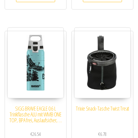
SIGG BRAVE EAGLE 0.6 L
Trixie Snack-Tasche Twist Treat
Trinkflasche ALU mit WMB ONE
TOP, BPA frei, Auslaufsicher, …
€
26.54
€
6.78