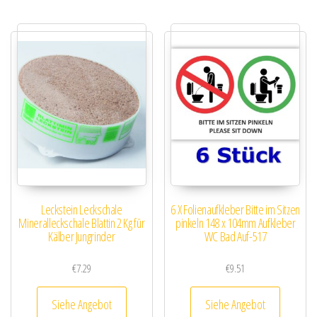
Leckstein Leckschale
6 X Folienaufkleber Bitte im Sitzen
Mineralleckschale Blattin 2 Kg für
pinkeln 148 x 104mm Aufkleber
Kälber Jungrinder
WC Bad Auf-517
€
7.29
€
9.51
Siehe Angebot
Siehe Angebot