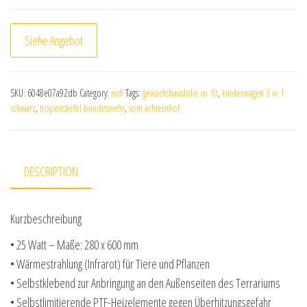
Siehe Angebot
SKU:
6048e07a92db
Category:
null
Tags:
gewächshausfolie uv 10
,
kinderwagen 3 in 1
schwarz
,
tropenstiefel bundeswehr
,
vom achternhof
DESCRIPTION
Kurzbeschreibung
• 25 Watt – Maße: 280 x 600 mm
• Wärmestrahlung (Infrarot) für Tiere und Pflanzen
• Selbstklebend zur Anbringung an den Außenseiten des Terrariums
• Selbstlimitierende PTF-Heizelemente gegen Überhitzungsgefahr