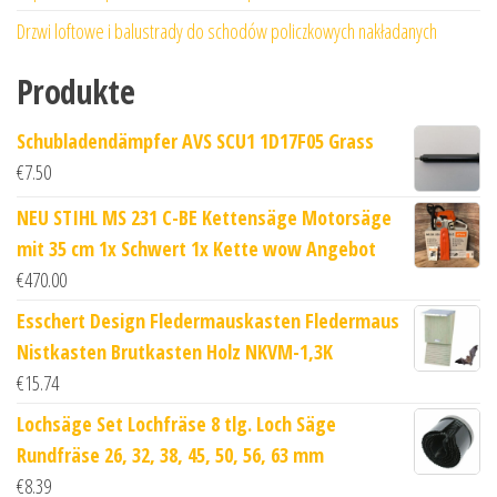
Drzwi loftowe i balustrady do schodów policzkowych nakładanych
Produkte
Schubladendämpfer AVS SCU1 1D17F05 Grass
€
7.50
NEU STIHL MS 231 C-BE Kettensäge Motorsäge
mit 35 cm 1x Schwert 1x Kette wow Angebot
€
470.00
Esschert Design Fledermauskasten Fledermaus
Nistkasten Brutkasten Holz NKVM-1,3K
€
15.74
Lochsäge Set Lochfräse 8 tlg. Loch Säge
Rundfräse 26, 32, 38, 45, 50, 56, 63 mm
€
8.39