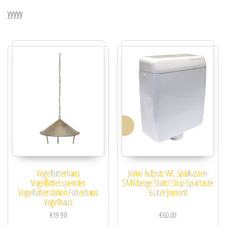
yyyyy
Vogelfutterhaus
Jomo Aufputz WC Spülkasten
Vogelfutterspender
SM6 beige Start/ Stop Spartaste
Vogelfutterstation Futterhaus
6 Liter Jomorit
Vogelhaus
€
19.90
€
60.00