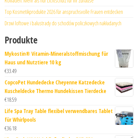
Rollläden: Mehr als nur Lichtschutz für Ihr Zuhause
Top Kosmetikprodukte 2026 für anspruchsvolle Frauen entdecken
Drzwi loftowe i balustrady do schodów policzkowych nakładanych
Produkte
Mykostin® Vitamin-Mineralstoffmischung für
Haus und Nutztiere 10 kg
€
33.49
CopcoPet Hundedecke Cheyenne Katzedecke
Kuscheldecke Thermo Hundekissen Tierdecke
€
18.59
Life Spa Tray Table flexibel verwendbares Tablet
für Whirlpools
€
36.18