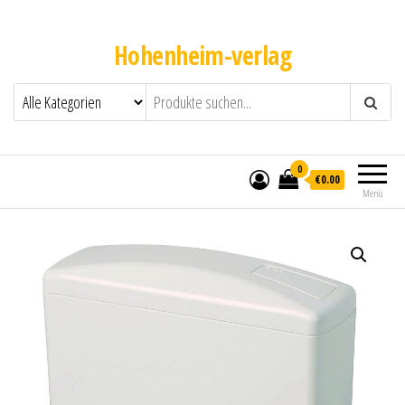
Hohenheim-verlag
0
€0.00
Menü