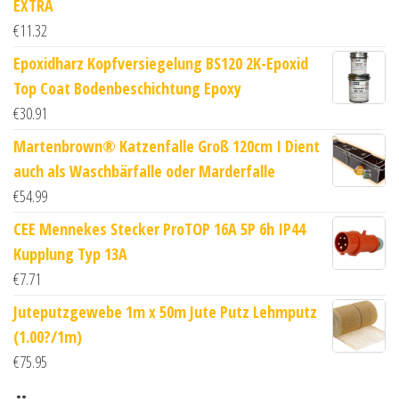
EXTRA
€
11.32
Epoxidharz Kopfversiegelung BS120 2K-Epoxid
Top Coat Bodenbeschichtung Epoxy
€
30.91
Martenbrown® Katzenfalle Groß 120cm I Dient
auch als Waschbärfalle oder Marderfalle
€
54.99
CEE Mennekes Stecker ProTOP 16A 5P 6h IP44
Kupplung Typ 13A
€
7.71
Juteputzgewebe 1m x 50m Jute Putz Lehmputz
(1.00?/1m)
€
75.95