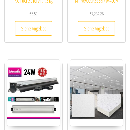
Kleintiere aller Art 1,5 kg
KIT-WXC09H3E8 9 kW 400 V
€
5.59
€
7,234.26
Siehe Angebot
Siehe Angebot