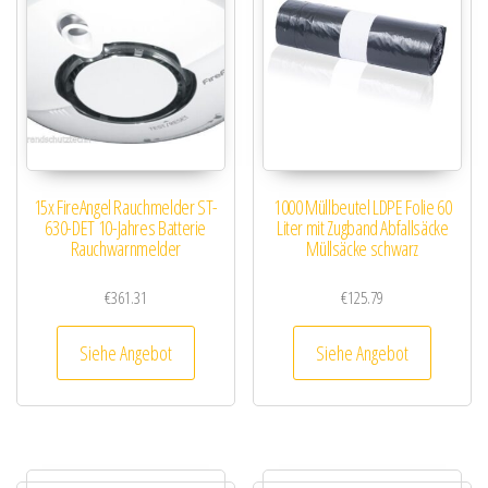
15x FireAngel Rauchmelder ST-
1000 Müllbeutel LDPE Folie 60
630-DET 10-Jahres Batterie
Liter mit Zugband Abfallsäcke
Rauchwarnmelder
Müllsäcke schwarz
€
361.31
€
125.79
Siehe Angebot
Siehe Angebot