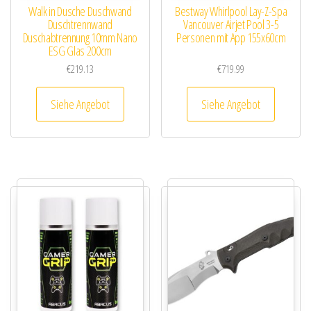
Walk in Dusche Duschwand
Bestway Whirlpool Lay-Z-Spa
Duschtrennwand
Vancouver Airjet Pool 3-5
Duschabtrennung 10mm Nano
Personen mit App 155x60cm
ESG Glas 200cm
€
219.13
€
719.99
Siehe Angebot
Siehe Angebot