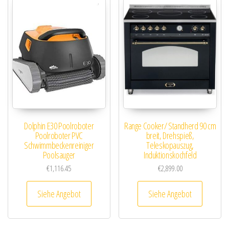
Dolphin E30 Poolroboter
Range Cooker/ Standherd 90 cm
Poolroboter PVC
breit, Drehspieß,
Schwimmbeckenreiniger
Teleskopauszug,
Poolsauger
Induktionskochfeld
€
1,116.45
€
2,899.00
Siehe Angebot
Siehe Angebot