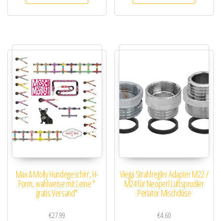
Max & Molly Hundegeschirr, H-
Viega Strahlregler Adapter M22 /
Form, wahlweise mit Leine *
M24 für Neoperl Luftsprudler
gratis Versand*
Perlator Mischdüse
€
27.99
€
4.60