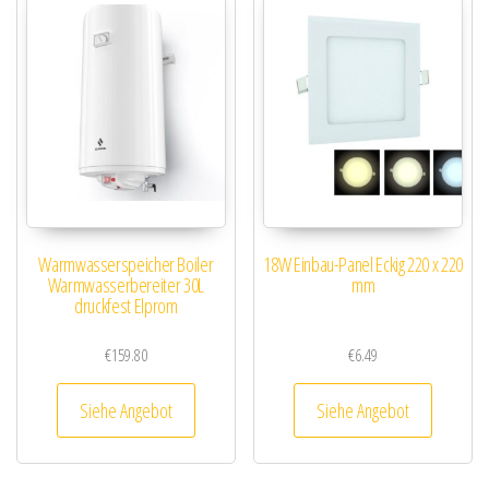
Warmwasserspeicher Boiler
18W Einbau-Panel Eckig 220 x 220
Warmwasserbereiter 30L
mm
druckfest Elprom
€
159.80
€
6.49
Siehe Angebot
Siehe Angebot