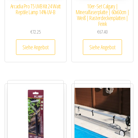
Arcadia Pro T5 UVB Kit 24 Watt
10er-Set Calgary |
Reptile Lamp 14% UV-B
Mineralfaserplatte | 60x60cm |
Weiß | Rasterdeckenplatten |
Feink
€
72.25
€
67.40
Siehe Angebot
Siehe Angebot