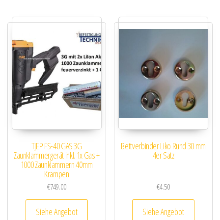
TJEP FS-40 GAS 3G
Bettverbinder Liko Rund 30 mm
Zaunklammergerät inkl. 1x Gas +
4er Satz
1000 Zaunklammern 40mm
Krampen
€
749.00
€
4.50
Siehe Angebot
Siehe Angebot