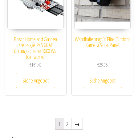
Bosch Home and Garden
Wandhalterung für Blink Outdoor
Kreissäge PKS 66 AF
Kamera Solar Panel
Führungsschiene 1600 Watt
Heimwerken
€
161.49
€
28.95
Siehe Angebot
Siehe Angebot
1
2
→