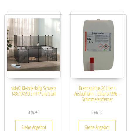
vidaXL Kleintierkäfig Schwarz
Brennspiritus 20 Liter +
143x107x93 cm PP und Stahl
Auslaufhahn – Ethanol 99% –
Schimmelentferner
€
69.99
€
66.00
Siehe Angebot
Siehe Angebot