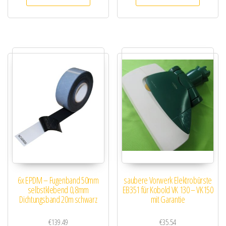
6x EPDM – Fugenband 50mm
saubere Vorwerk Elektrobürste
selbstklebend 0,8mm
EB351 für Kobold VK 130 – VK150
Dichtungsband 20m schwarz
mit Garantie
€
139.49
€
35.54