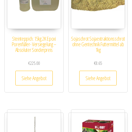
Steinteppich: 15kg 2K Epoxi
Sojaschrot Sojaextraktionsschrot
Porenfüller- Versiegelung –
ohne Gentechnik Futtermittel ab
Absoluter Sonderpreis
1kg
€
225.00
€
8.65
Siehe Angebot
Siehe Angebot