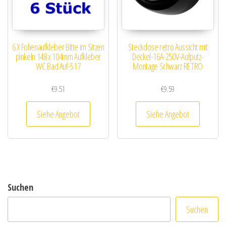
6 X Folienaufkleber Bitte im Sitzen
Steckdose retro Aussicht mit
pinkeln 148 x 104mm Aufkleber
Deckel-16A-250V-Aufputz-
WC Bad Auf-517
Montage Schwarz RETRO
€
9.51
€
9.59
Siehe Angebot
Siehe Angebot
Suchen
Suchen