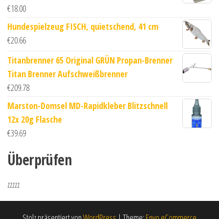
€
18.00
Hundespielzeug FISCH, quietschend, 41 cm
€
20.66
Titanbrenner 65 Original GRÜN Propan-Brenner
Titan Brenner Aufschweißbrenner
€
209.78
Marston-Domsel MD-Rapidkleber Blitzschnell
12x 20g Flasche
€
39.69
Überprüfen
zzzzz
Stolz präsentiert von
WordPress
|
Theme:
Envo eCommerce