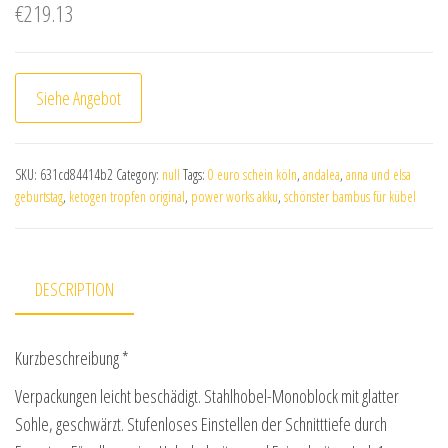
€
219.13
Siehe Angebot
SKU:
631cd84414b2
Category:
null
Tags:
0 euro schein köln
,
andalea
,
anna und elsa
geburtstag
,
ketogen tropfen original
,
power works akku
,
schönster bambus für kübel
DESCRIPTION
Kurzbeschreibung *
Verpackungen leicht beschädigt. Stahlhobel-Monoblock mit glatter
Sohle, geschwärzt. Stufenloses Einstellen der Schnitttiefe durch