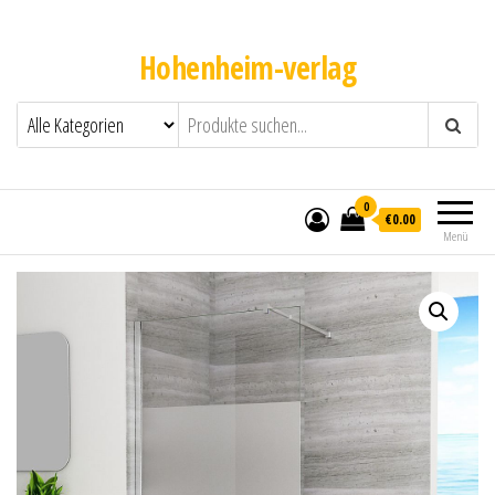
Hohenheim-verlag
0
€0.00
Menü