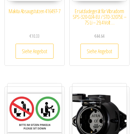
Makita Absaugstutzen 416497-7
Ersatzladegerät für Vibradorm
SPS-320-024-EU / STD-32075E –
7S Li – 29,4 Volt …
€
10.33
€
44.64
Siehe Angebot
Siehe Angebot