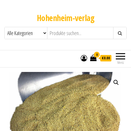
Hohenheim-verlag
0
€0.00
Menü