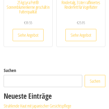
25 kg Lyra Pet®
Rindertalg, 3 Liter raffiniertes
Sonnenblumenkerne geschält in
Rinderfett für Vogelfutter
Futterqualität
€
39.55
€
25.95
Siehe Angebot
Siehe Angebot
Suchen
Suchen
Neueste Einträge
Strahlende Haut mit japanischer Gesichtspflege