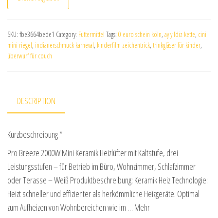
SKU:
fbe3664bede1
Category:
Futtermittel
Tags:
0 euro schein köln
,
ay yildiz kette
,
cini
mini riegel
,
indianerschmuck karneval
,
kinderfilm zeichentrick
,
trinkgläser für kinder
,
überwurf für couch
DESCRIPTION
Kurzbeschreibung *
Pro Breeze 2000W Mini Keramik Heizlüfter mit Kaltstufe, drei
Leistungsstufen – für Betrieb im Büro, Wohnzimmer, Schlafzimmer
oder Terasse – Weiß Produktbeschreibung: Keramik Heiz Technologie:
Heizt schneller und effizienter als herkömmliche Heizgeräte. Optimal
zum Aufheizen von Wohnbereichen wie im … Mehr