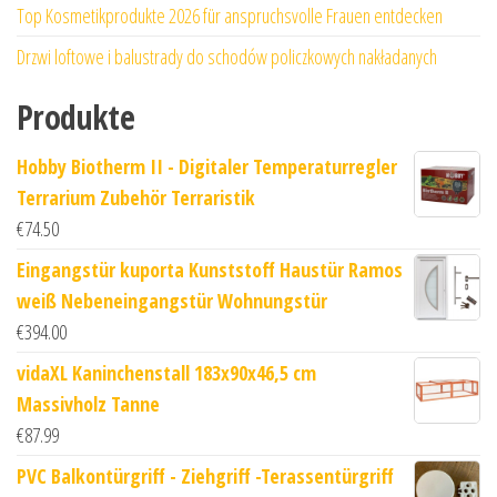
Top Kosmetikprodukte 2026 für anspruchsvolle Frauen entdecken
Drzwi loftowe i balustrady do schodów policzkowych nakładanych
Produkte
Hobby Biotherm II - Digitaler Temperaturregler
Terrarium Zubehör Terraristik
€
74.50
Eingangstür kuporta Kunststoff Haustür Ramos
weiß Nebeneingangstür Wohnungstür
€
394.00
vidaXL Kaninchenstall 183x90x46,5 cm
Massivholz Tanne
€
87.99
PVC Balkontürgriff - Ziehgriff -Terassentürgriff