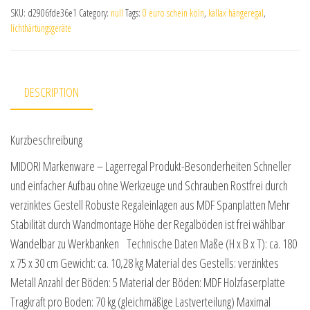
SKU:
d2906fde36e1
Category:
null
Tags:
0 euro schein köln
,
kallax hängeregal
,
lichthärtungsgeräte
DESCRIPTION
Kurzbeschreibung
MIDORI Markenware – Lagerregal Produkt-Besonderheiten Schneller
und einfacher Aufbau ohne Werkzeuge und Schrauben Rostfrei durch
verzinktes Gestell Robuste Regaleinlagen aus MDF Spanplatten Mehr
Stabilität durch Wandmontage Höhe der Regalböden ist frei wählbar
Wandelbar zu Werkbanken Technische Daten Maße (H x B x T): ca. 180
x 75 x 30 cm Gewicht: ca. 10,28 kg Material des Gestells: verzinktes
Metall Anzahl der Böden: 5 Material der Böden: MDF Holzfaserplatte
Tragkraft pro Boden: 70 kg (gleichmäßige Lastverteilung) Maximal