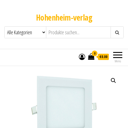
Hohenheim-verlag
0
€0.00
Menü