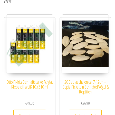
yyyyy
Otto Fixfritz Der Haftstarke Acrylat
20 Sepiaschalen ca. 7-12cm –
Klebstoff weiß 10 x 310 ml
Sepia Pickstein Schnabel Vögel &
Reptilien
€
49.50
€
26.90