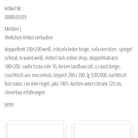
Artikel Nr.:
0088565039
Melden |
Ähnlichen Artikel verkaufen
doppelbett 200×200 weiß, ecksofa leder beige, sofa viersitzer, spiegel
schmal, tv wand weiß, möbel rück online shop, doppelmatratze
180×200, sanfix fosta rohr 16, kissen landhausstil, u couch beige,
couchtisch aus massivholz, teppich 280 x 300, lg 32lh2000, nachttisch
holz natur, cini mini riegel, jako 7401, küchen unterschrank 120 cm,
cleverbuy erfahrungen
yyyyy