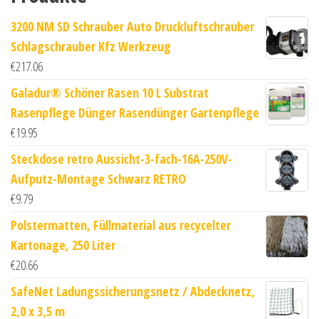
3200 NM SD Schrauber Auto Druckluftschrauber
Schlagschrauber Kfz Werkzeug
€
217.06
Galadur® Schöner Rasen 10 L Substrat
Rasenpflege Dünger Rasendünger Gartenpflege
€
19.95
Steckdose retro Aussicht-3-fach-16A-250V-
Aufputz-Montage Schwarz RETRO
€
9.79
Polstermatten, Füllmaterial aus recycelter
Kartonage, 250 Liter
€
20.66
SafeNet Ladungssicherungsnetz / Abdecknetz,
2,0 x 3,5 m