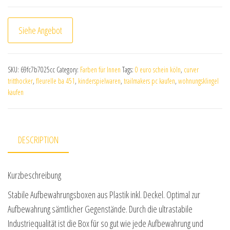
Siehe Angebot
SKU:
69fc7b7025cc
Category:
Farben für Innen
Tags:
0 euro schein köln
,
curver
tritthocker
,
fleurelle ba 451
,
kinderspielwaren
,
trailmakers pc kaufen
,
wohnungsklingel
kaufen
DESCRIPTION
Kurzbeschreibung
Stabile Aufbewahrungsboxen aus Plastik inkl. Deckel. Optimal zur
Aufbewahrung sämtlicher Gegenstände. Durch die ultrastabile
Industriequalität ist die Box für so gut wie jede Aufbewahrung und