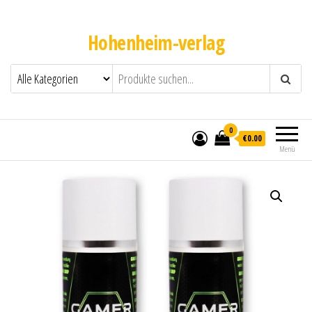
Hohenheim-verlag
0
€0.00
Menü