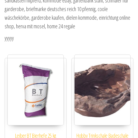
sandkasten nilpferd, kommode ebay, gartenbank stahl, schmaler flur
garderobe, briefmarke deutsches reich 10 pfennig, coole
wäschekörbe, garderobe kaufen, dielen kommode, einrichtung online
shop, herva mit mosel, home 24 regale
yyyyy
Leiber BT Bierhefe 25 kg
Hobby Trinkschale Badeschale