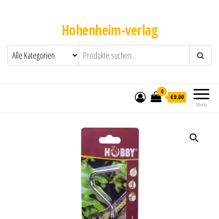
Hohenheim-verlag
0
€0.00
Menü