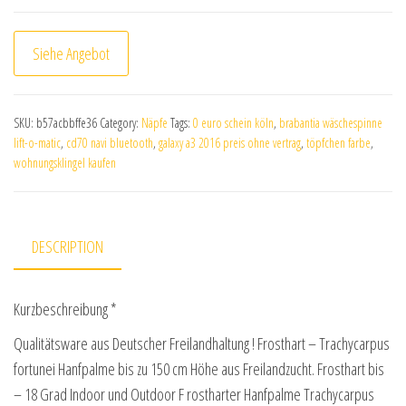
Siehe Angebot
SKU:
b57acbbffe36
Category:
Näpfe
Tags:
0 euro schein köln
,
brabantia wäschespinne
lift-o-matic
,
cd70 navi bluetooth
,
galaxy a3 2016 preis ohne vertrag
,
töpfchen farbe
,
wohnungsklingel kaufen
DESCRIPTION
Kurzbeschreibung *
Qualitätsware aus Deutscher Freilandhaltung ! Frosthart – Trachycarpus
fortunei Hanfpalme bis zu 150 cm Höhe aus Freilandzucht. Frosthart bis
– 18 Grad Indoor und Outdoor F rostharter Hanfpalme Trachycarpus