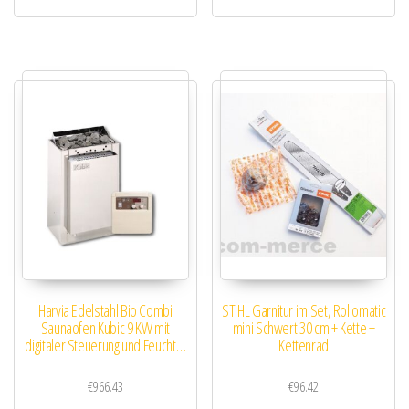
Harvia Edelstahl Bio Combi
STIHL Garnitur im Set, Rollomatic
Saunaofen Kubic 9 KW mit
mini Schwert 30 cm + Kette +
digitaler Steuerung und Feucht…
Kettenrad
€
966.43
€
96.42