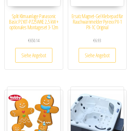
Split Klimaanlage Panasonic
Ersatz Magnet-Gel Klebepad für
Basic PZ KIT-PZ25WKE 2,5 kW +
Rauchwarnmelder Pyrexx PX-1
optionales Montageset 3-12m
PX-1C Original
€
650.14
€
6.93
Siehe Angebot
Siehe Angebot