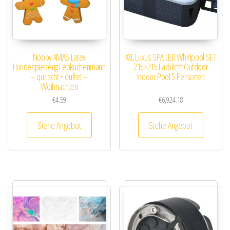
Nobby XMAS Latex
XXL Luxus SPA LED Whirlpool SET
Hundespielzeug Lebkuchenmann
215×215 Farblicht Outdoor
– quitscht + duftet –
Indoor Pool 5 Personen
Weihnachten
€
4.59
€
6,924.18
Siehe Angebot
Siehe Angebot