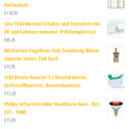
Kiefernholz
€
118.99
Gira TX44 Wechsel Schalter und Steckdose mit
KD und Rahmen reinweiss IP44 Komplettset
€
45.45
Nistkasten Vogelhaus Holz Zaunkönig Winter
Quartier Schutz Zink Dach
€
15.95
Stihl Benzin Kanister 5 L Benzinkanister,
Kraftstoffkanister, Reservekanister,
€
13.28
Philips Infrarotstrahler Healthcare Heat - Rot,
E27 - 150W
€
15.09