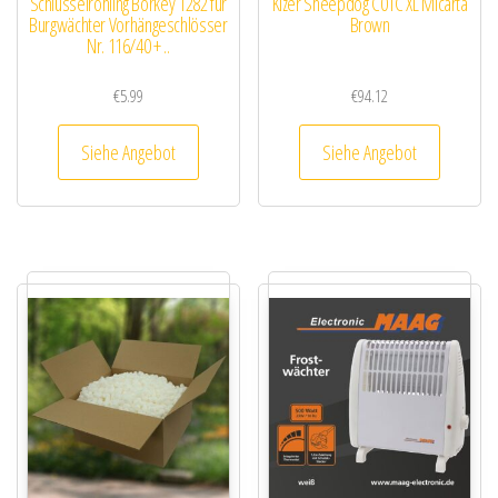
Schlüsselrohling Börkey 1282 für
Kizer Sheepdog C01C XL Micarta
Burgwächter Vorhängeschlösser
Brown
Nr. 116/40 + ..
€
5.99
€
94.12
Siehe Angebot
Siehe Angebot