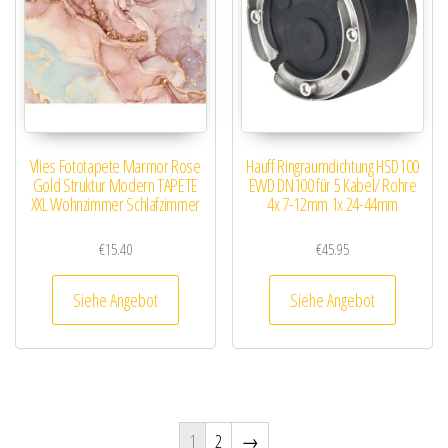
Vlies Fototapete Marmor Rose
Hauff Ringraumdichtung HSD100
Gold Struktur Modern TAPETE
EWD DN100 für 5 Kabel/ Rohre
XXL Wohnzimmer Schlafzimmer
4x 7-12mm 1x 24-44mm
€
15.40
€
45.95
Siehe Angebot
Siehe Angebot
1
2
→