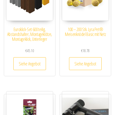
Euroklick-Set 600 teilig,
100 – 200 Stk. Lyra Pet®
Abstandshalter, Montageklötze,
Meisenknödel Basic mit Netz
Montageklick, Unterleger
€
45.10
€
18.78
Siehe Angebot
Siehe Angebot