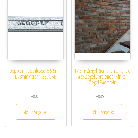
Doppelmaulschlüssel 8 5,5mm
17,5m² Ziegel Riemchen Originale
L.78mm verchr. GEDORE
alte Ziegel Verblender Klinker
Ziegel Backstein
€
8.01
€
885.81
Siehe Angebot
Siehe Angebot