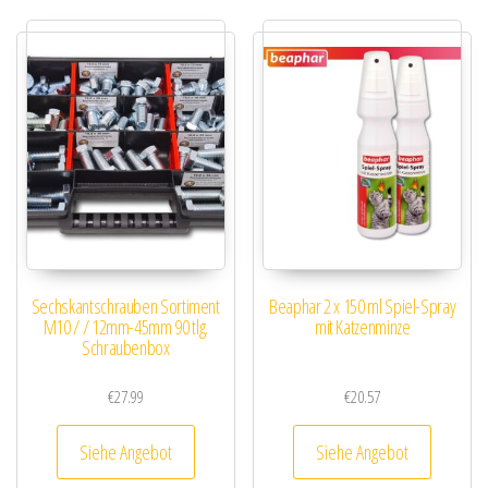
Sechskantschrauben Sortiment
Beaphar 2 x 150 ml Spiel-Spray
M10 / / 12mm-45mm 90 tlg.
mit Katzenminze
Schraubenbox
€
27.99
€
20.57
Siehe Angebot
Siehe Angebot