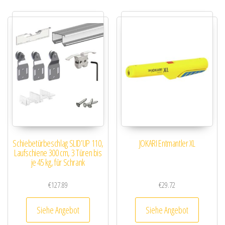
Schiebetürbeschlag SLID’UP 110,
JOKARI Entmantler XL
Laufschiene 300 cm, 3 Türen bis
je 45 kg, für Schrank
€
127.89
€
29.72
Siehe Angebot
Siehe Angebot