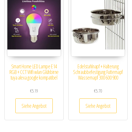
Smart Home LED Lampe E14
Edelstahlnapf + Halterung
RGB + CCT Wifi wlan Glühbirne
Schraubbefestigung Futternapf
tuya alexa google kompatibel
Wassernapf 300 600 900
€
5.19
€
5.70
Siehe Angebot
Siehe Angebot