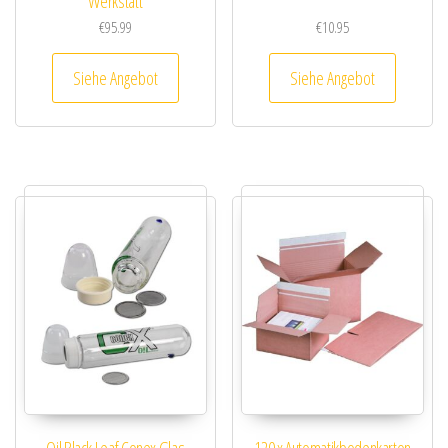
Werkstatt
€
95.99
€
10.95
Siehe Angebot
Siehe Angebot
Oil Black Leaf Conex Glas
120 x Automatikbodenkarton