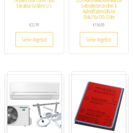
Extraktor Größen S/ L
Selbstklebestreifen &
Aufreißfaden DIN A4
304x216x130-220m
€
32.99
€
156.89
Siehe Angebot
Siehe Angebot