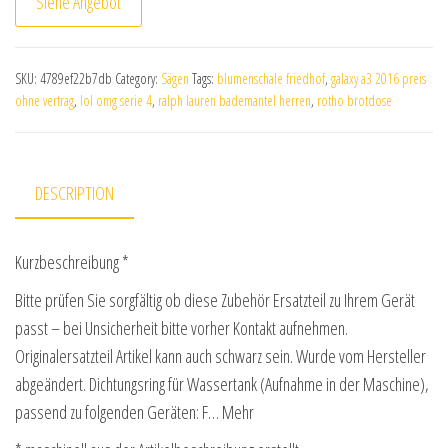
Siehe Angebot
SKU:
4789ef22b7db
Category:
Sägen
Tags:
blumenschale friedhof
,
galaxy a3 2016 preis
ohne vertrag
,
lol omg serie 4
,
ralph lauren bademantel herren
,
rotho brotdose
DESCRIPTION
Kurzbeschreibung *
Bitte prüfen Sie sorgfältig ob diese Zubehör Ersatzteil zu Ihrem Gerät
passt – bei Unsicherheit bitte vorher Kontakt aufnehmen.
Originalersatzteil Artikel kann auch schwarz sein. Wurde vom Hersteller
abgeändert. Dichtungsring für Wassertank (Aufnahme in der Maschine),
passend zu folgenden Geräten: F… Mehr