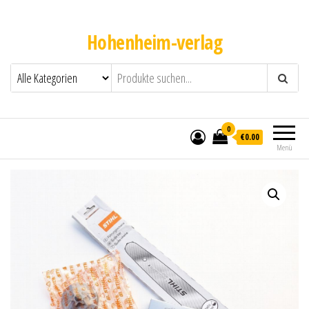
Hohenheim-verlag
0
€0.00
Menü