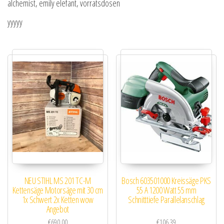
alchemist, emily elefant, vorratsdosen
yyyyy
NEU STIHL MS 201 TC-M
Bosch 603501000 Kreissäge PKS
Kettensäge Motorsäge mit 30 cm
55 A 1200 Watt 55 mm
1x Schwert 2x Ketten wow
Schnitttiefe Parallelanschlag
Angebot
€
690.00
€
106.39