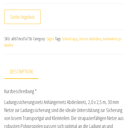
Siehe Angebot
SKU:
a867ded7a73b
Category:
Sägen
Tags:
billard app
,
boron tabletten
,
trailmakers pc
kaufen
DESCRIPTION
Kurzbeschreibung *
Ladungssicherungsnetz Anhängernetz Abdecknetz, 2,0 x 2,5 m, 30 mm
Netze zur Ladungssicherung sind die ideale Unterstützung zur Sicherung
von losem Transportgut und Kleinteilen. Die strapazierfähigen Netze aus
robusten Polypropylen passen sich optimal an die Ladung an und