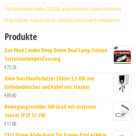
Top Kosmetikprodukte 2026 für anspruchsvolle Frauen entdecken
Drzwi loftowe i balustrady do schodów policzkowych nakładanych
Produkte
Zoo Med Combo Deep Dome Dual Lamp Fixture
Terrariumlampenfassung
€
73.28
Klein Durchlauferhitzer Eldom 3,5 KW mit
Einhebelmischer und Kabel mit Stecker
€
89.80
Bewegungsmelder 360 Grad mit externen
Sensor IP20 12-24V
€
11.88
EXIT Dome-Abdeckung für Frame-Pool ø244cm