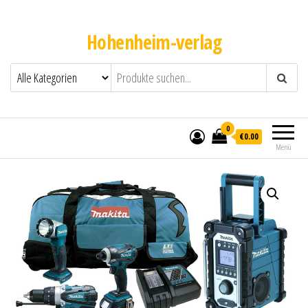
Hohenheim-verlag
0
€0.00
Menü