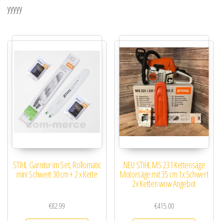
yyyyy
STIHL Garnitur im Set, Rollomatic
NEU STIHL MS 231 Kettensäge
mini Schwert 30 cm + 2 x Kette
Motorsäge mit 35 cm 1x Schwert
2x Ketten wow Angebot
€
82.99
€
415.00