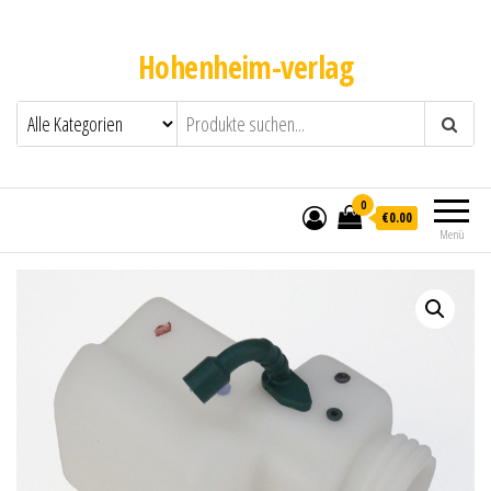
Hohenheim-verlag
0
€0.00
Menü