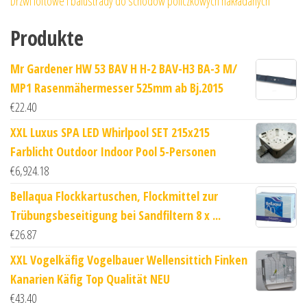
Drzwi loftowe i balustrady do schodów policzkowych nakładanych
Produkte
Mr Gardener HW 53 BAV H H-2 BAV-H3 BA-3 M/
MP1 Rasenmähermesser 525mm ab Bj.2015
€
22.40
XXL Luxus SPA LED Whirlpool SET 215x215
Farblicht Outdoor Indoor Pool 5-Personen
€
6,924.18
Bellaqua Flockkartuschen, Flockmittel zur
Trübungsbeseitigung bei Sandfiltern 8 x ...
€
26.87
XXL Vogelkäfig Vogelbauer Wellensittich Finken
Kanarien Käfig Top Qualität NEU
€
43.40