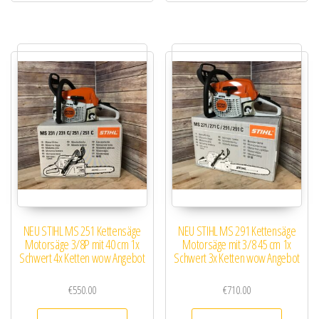
NEU STIHL MS 251 Kettensäge
NEU STIHL MS 291 Kettensäge
Motorsäge 3/8P mit 40 cm 1x
Motorsäge mit 3/8 45 cm 1x
Schwert 4x Ketten wow Angebot
Schwert 3x Ketten wow Angebot
€
550.00
€
710.00