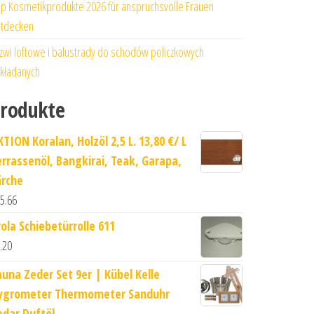
p Kosmetikprodukte 2026 für anspruchsvolle Frauen
tdecken
zwi loftowe i balustrady do schodów policzkowych
kładanych
rodukte
TION Koralan, Holzöl 2,5 L. 13,80 €/ L
errassenöl, Bangkirai, Teak, Garapa,
ärche
5.66
rola Schiebetürrolle 611
.20
auna Zeder Set 9er | Kübel Kelle
ygrometer Thermometer Sanduhr
edar Duftöl