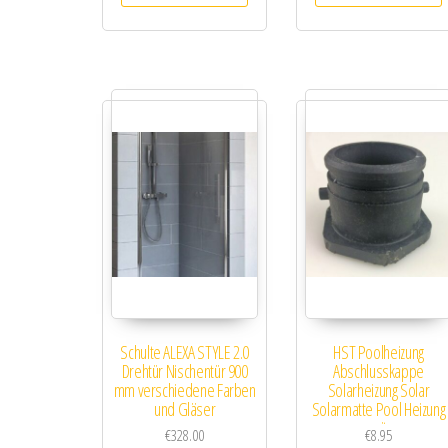
Schulte ALEXA STYLE 2.0
HST Poolheizung
Drehtür Nischentür 900
Abschlusskappe
mm verschiedene Farben
Solarheizung Solar
und Gläser
Solarmatte Pool Heizung
mit
€
328.00
€
8.95