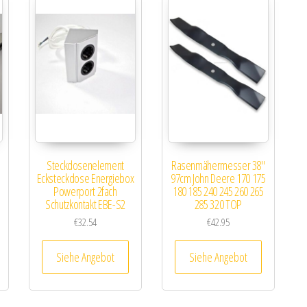
Steckdosenelement
Rasenmähermesser 38″
Ecksteckdose Energiebox
97cm John Deere 170 175
Powerport 2fach
180 185 240 245 260 265
Schutzkontakt EBE-S2
285 320 TOP
€
32.54
€
42.95
Siehe Angebot
Siehe Angebot