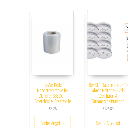
HaWe Rolle
8er SET Rauchmelder 10
Handstretchfolie für
Jahres Batterie – VdS
Abroller 885.30 –
Zertifiziert &
Stretchfolie, Ersatzrolle
Stummschaltfunktion
300m
€
8.26
€
126.89
Siehe Angebot
Siehe Angebot