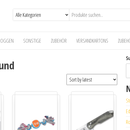
LOGGEN
SONSTIGE
ZUBEHÖR
VERSANDKARTONS
ZUBEH
S
rund
N
St
Ed
Ro