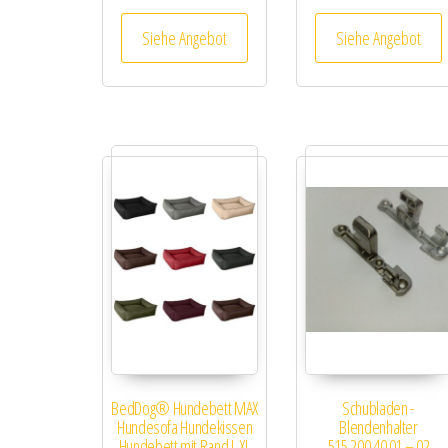
Siehe Angebot
Siehe Angebot
BedDog® Hundebett MAX
Schubladen -
Hundesofa Hundekissen
Blendenhalter
Hundebett mit Rand L XL
515.200.40.01 – 02