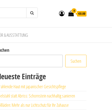
0
€0.00
ÖR & AUSSTATTUNG
uchen
Suchen
eueste Einträge
rahlende Haut mit japanischer Gesichtspflege
elstahl statt Abriss: Schornstein nachhaltig sanieren
llläden: Mehr als nur Lichtschutz für Ihr Zuhause