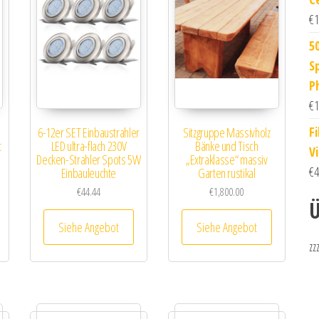
€
1
5
S
P
€
1
F
6-12er SET Einbaustrahler
Sitzgruppe Massivholz
t
LED ultra-flach 230V
Bänke und Tisch
V
Decken-Strahler Spots 5W
„Extraklasse“ massiv
€
4
Einbauleuchte
Garten rustikal
€
44.44
€
1,800.00
Ü
Siehe Angebot
Siehe Angebot
zz