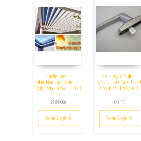
Lamellenpavillon
Fenstergriff Notter
Aluminium Lamellendach
gleichlaufend Nr. 080 290
4x3m Pergola Pavillon 4 x 3
06 silberfarbig lackiert
m
€
9,899.00
€
49.45
Siehe Angebot
Siehe Angebot