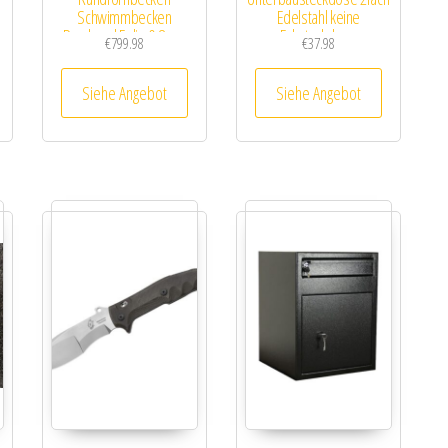
Schwimmbecken
Edelstahl keine
Rundpool Folie 0,8mm
Ecksteckdose
€
799.98
€
37.98
Siehe Angebot
Siehe Angebot