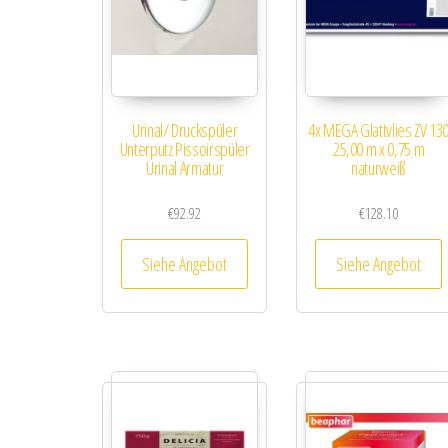
Urinal/ Druckspüler
4x MEGA Glattvlies ZV 13
Unterputz Pissoirspüler
25,00 m x 0,75 m
Urinal Armatur
naturweiß
€
92.92
€
128.10
Siehe Angebot
Siehe Angebot