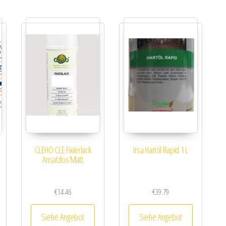
CLEHO CLE Fixierlack
Irsa Hartöl Rapid 1 L
Ansatzlos Matt
€
14.46
€
39.79
Siehe Angebot
Siehe Angebot