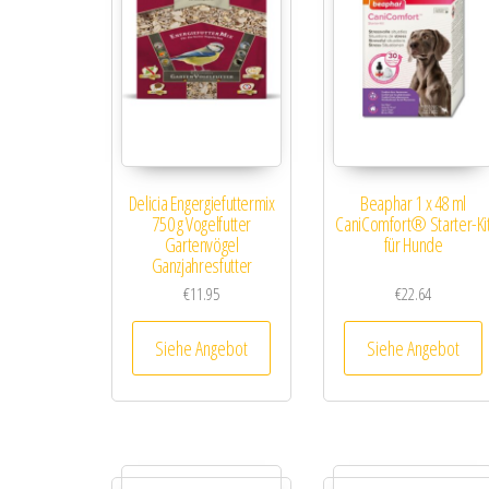
Delicia Engergiefuttermix
Beaphar 1 x 48 ml
750 g Vogelfutter
CaniComfort® Starter-Ki
Gartenvögel
für Hunde
Ganzjahresfutter
€
11.95
€
22.64
Siehe Angebot
Siehe Angebot