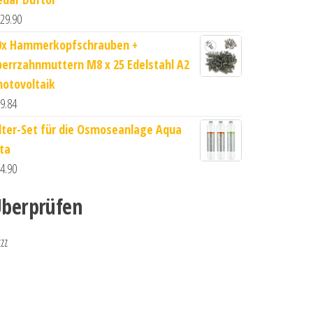
29.90
0x Hammerkopfschrauben +
perrzahnmuttern M8 x 25 Edelstahl A2
hotovoltaik
9.84
ilter-Set für die Osmoseanlage Aqua
ita
4.90
berprüfen
zzz