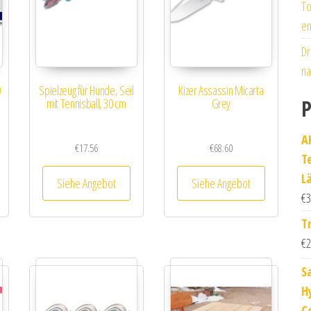
To
en
Dr
na
0
Spielzeug für Hunde, Seil
Kizer Assassin Micarta
P
mit Tennisball, 30 cm
Grey
AK
€
17.56
€
68.60
T
L
Siehe Angebot
Siehe Angebot
€
3
T
€
2
S
H
C