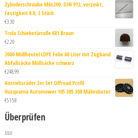
Zylinderschraube M6x200, DIN 912, verzinkt,
Festigkeit 8.8, 2 Stück
€
3.30
Trola Schiebetürrolle 681 Braun
€
2.20
2000 Müllbeutel LDPE Folie 60 Liter mit Zugband
Abfallsäcke Müllsäcke schwarz
€
248.99
Antriebsräder 2er Set Offroad Profil
Husqvarna Automower 105 305 308 Mähroboter
€
51.58
Überprüfen
zzzzz