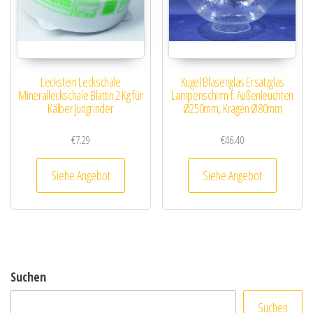
Leckstein Leckschale
Kugel Blasenglas Ersatzglas
Mineralleckschale Blattin 2 Kg für
Lampenschirm f. Außenleuchten
Kälber Jungrinder
Ø250mm, Kragen Ø80mm
€
7.29
€
46.40
Siehe Angebot
Siehe Angebot
Suchen
Suchen