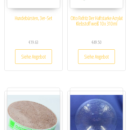
Hundebürsten, 3er-Set
Otto Fixfritz Der Haftstarke Acrylat
Klebstoff weiß 10 x 310 ml
€
19.63
€
49.50
Siehe Angebot
Siehe Angebot