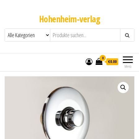
Hohenheim-verlag
0
€0.00
Menü