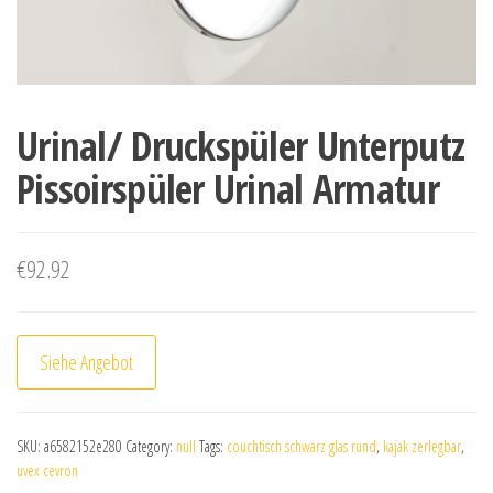
Urinal/ Druckspüler Unterputz
Pissoirspüler Urinal Armatur
€
92.92
Siehe Angebot
SKU:
a6582152e280
Category:
null
Tags:
couchtisch schwarz glas rund
,
kajak zerlegbar
,
uvex cevron