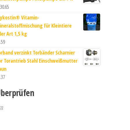
30.65
ykostin® Vitamin-
ineralstoffmischung für Kleintiere
ler Art 1,5 kg
.59
orband verzinkt Torbänder Scharnier
or Torantrieb Stahl Einschweißmutter
aun
.37
berprüfen
zzz