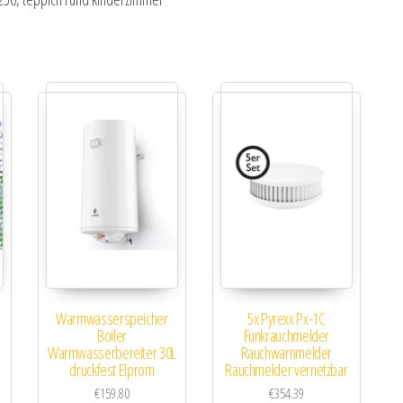
Warmwasserspeicher
5x Pyrexx Px-1C
Boiler
Funkrauchmelder
Warmwasserbereiter 30L
Rauchwarnmelder
druckfest Elprom
Rauchmelder vernetzbar
€
159.80
€
354.39