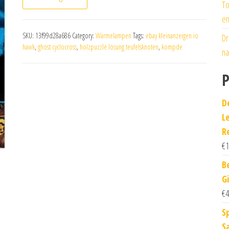
To
en
SKU:
13f99d28a686
Category:
Wärmelampen
Tags:
ebay kleinanzeigen io
Dr
hawk
,
ghost cyclocross
,
holzpuzzle lösung teufelsknoten
,
kompde
na
P
D
L
R
€
1
B
G
€
4
S
S