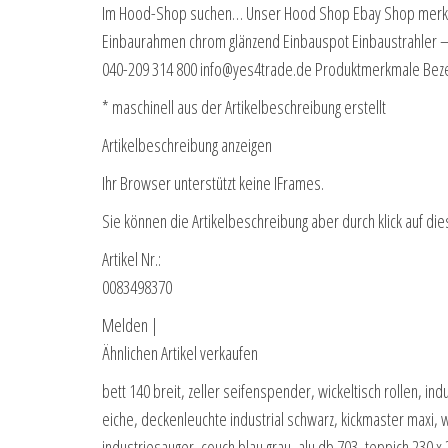
Im Hood-Shop suchen… Unser Hood Shop Ebay Shop merken
Einbaurahmen chrom glänzend Einbauspot Einbaustrahler –> 
040-209 314 800 info@yes4trade.de Produktmerkmale Bez
* maschinell aus der Artikelbeschreibung erstellt
Artikelbeschreibung anzeigen
Ihr Browser unterstützt keine IFrames.
Sie können die Artikelbeschreibung aber durch klick auf die
Artikel Nr.:
0083498370
Melden |
Ähnlichen Artikel verkaufen
bett 140 breit, zeller seifenspender, wickeltisch rollen, i
eiche, deckenleuchte industrial schwarz, kickmaster maxi, w
industriesauger, couch blau grau, alu db 703, teppich 230 