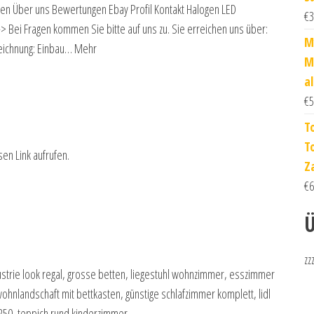
 Über uns Bewertungen Ebay Profil Kontakt Halogen LED
€
3
Bei Fragen kommen Sie bitte auf uns zu. Sie erreichen uns über:
M
eichnung: Einbau… Mehr
M
al
€
5
T
T
sen Link aufrufen.
Z
€
6
Ü
zz
ndustrie look regal, grosse betten, liegestuhl wohnzimmer, esszimmer
ohnlandschaft mit bettkasten, günstige schlafzimmer komplett, lidl
x 250, teppich rund kinderzimmer