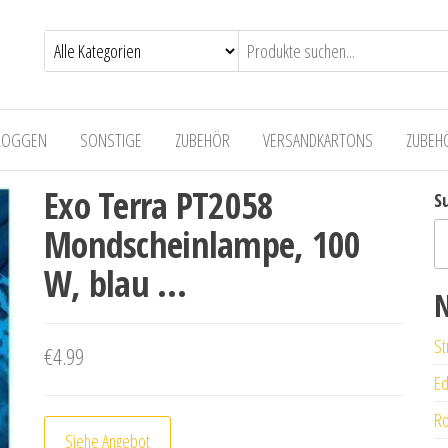
LOGGEN
SONSTIGE
ZUBEHÖR
VERSANDKARTONS
ZUBEH
Exo Terra PT2058
S
Mondscheinlampe, 100
W, blau …
N
St
€
4.99
Ed
Ro
Siehe Angebot