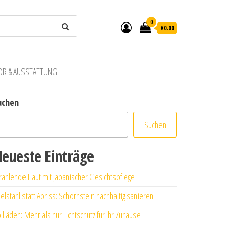
0
€0.00
ÖR & AUSSTATTUNG
uchen
Suchen
eueste Einträge
rahlende Haut mit japanischer Gesichtspflege
elstahl statt Abriss: Schornstein nachhaltig sanieren
llläden: Mehr als nur Lichtschutz für Ihr Zuhause