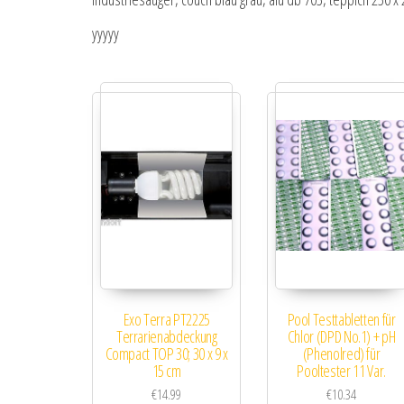
yyyyy
Exo Terra PT2225
Pool Testtabletten für
Terrarienabdeckung
Chlor (DPD No.1) + pH
Compact TOP 30; 30 x 9 x
(Phenolred) für
15 cm
Pooltester 11 Var.
€
14.99
€
10.34