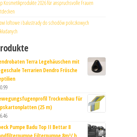
p Kosmetikprodukte 2026 für anspruchsvolle Frauen
tdecken
zwi loftowe i balustrady do schodów policzkowych
kładanych
rodukte
endrobaten Terra Legehäuschen mit
egeschale Terrarien Dendro Frösche
eptilien
0.99
ewegungsfugenprofil Trockenbau für
ipskartonplatten (25 m)
6.46
peck Pumpe Badu Top II Bettar 8
andfilterpumpe Filterpumpe 8m³/ h