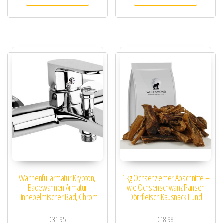
Wannenfüllarmatur Krypton,
1 kg Ochsenziemer Abschnitte –
Badewannen Armatur
wie Ochsenschwanz Pansen
Einhebelmischer Bad, Chrom
Dörrfleisch Kausnack Hund
€
31.95
€
18.98