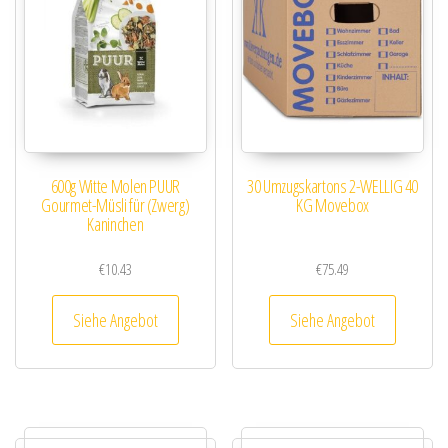
600g Witte Molen PUUR
30 Umzugskartons 2-WELLIG 40
Gourmet-Müsli für (Zwerg)
KG Movebox
Kaninchen
€
10.43
€
75.49
Siehe Angebot
Siehe Angebot