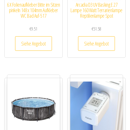
6 X Folienaufkleber Bitte im Sitzen
Arcadia D3 UV Basking E 27
pinkeln 148 x 104mm Aufkleber
Lampe 160 Watt Terrarienlampe
WC Bad Auf-517
Reptilienlampe Spot
€
9.51
€
51.58
Siehe Angebot
Siehe Angebot