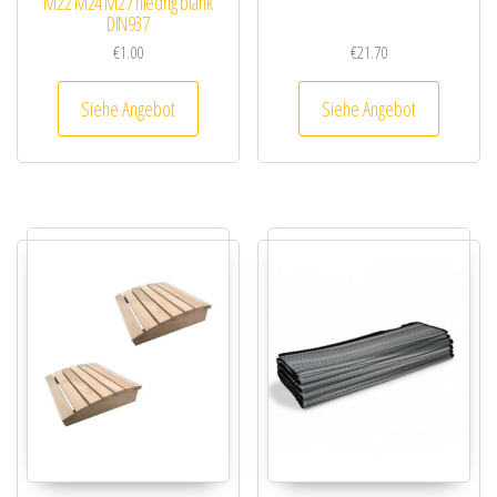
M22 M24 M27 niedrig blank
DIN937
€
1.00
€
21.70
Siehe Angebot
Siehe Angebot