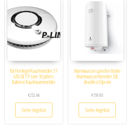
10x FireAngel Rauchmelder ST-
Warmwasserspeicher Boiler
630-DET P-Line 10-Jahres
Warmwasserbereiter 30L
Batterie Rauchwarnmelder
druckfest Elprom
€
252.44
€
159.80
Siehe Angebot
Siehe Angebot