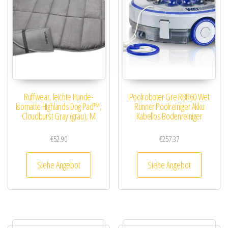
Ruffwear, leichte Hunde-
Poolroboter Gre RBR60 Wet
Isomatte Highlands Dog Pad™,
Runner Poolreiniger Akku
Cloudburst Gray (grau), M
Kabellos Bodenreiniger
€
52.90
€
257.37
Siehe Angebot
Siehe Angebot