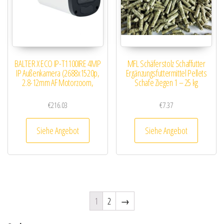
BALTER X ECO IP-T1100IRE 4MP
MFL Schäferstolz Schaffutter
IP Außenkamera (2688x1520p,
Ergänzungsfuttermittel Pellets
2.8-12mm AF Motorzoom,
Schafe Ziegen 1 – 25 kg
€
216.03
€
7.37
Siehe Angebot
Siehe Angebot
1
2
→