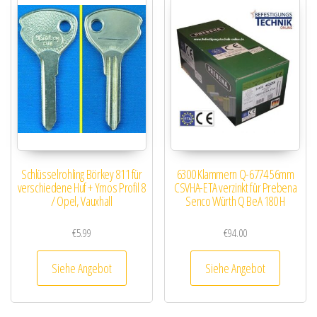
Schlüsselrohling Börkey 811 für
6300 Klammern Q-6774 56mm
verschiedene Huf + Ymos Profil 8
CSVHA-ETA verzinkt für Prebena
/ Opel, Vauxhall
Senco Würth Q BeA 180 H
€
5.99
€
94.00
Siehe Angebot
Siehe Angebot