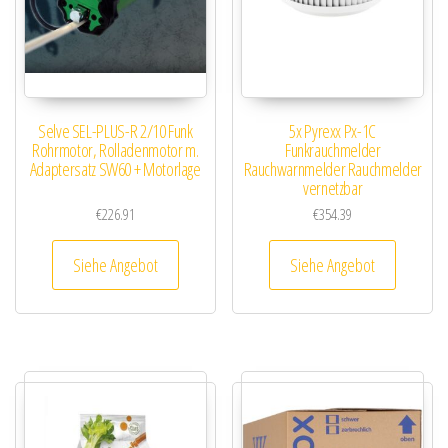
Selve SEL-PLUS-R 2/10 Funk
5x Pyrexx Px-1C
Rohrmotor, Rolladenmotor m.
Funkrauchmelder
Adaptersatz SW60 + Motorlage
Rauchwarnmelder Rauchmelder
vernetzbar
€
226.91
€
354.39
Siehe Angebot
Siehe Angebot