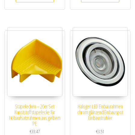
Stapelecken – 20er Set
Halogen LED Einbaurahmen
Kunststoffstapelecke für
chrom glänzend Einbauspot
Holzaufsatzrahmen aus gelbem
Einbaustrahler
PE
€
33.47
€
3.51