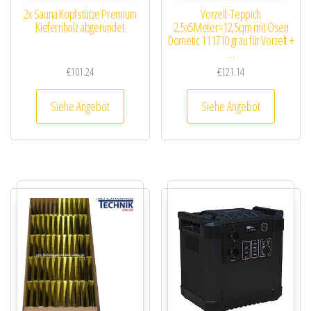
2x Sauna Kopfstütze Premium
Vorzelt-Teppich
Kiefernholz abgerundet
2,5x5Meter=12,5qm mit Ösen
Dometic 111710 grau für Vorzelt +
…
€
101.24
€
121.14
Siehe Angebot
Siehe Angebot