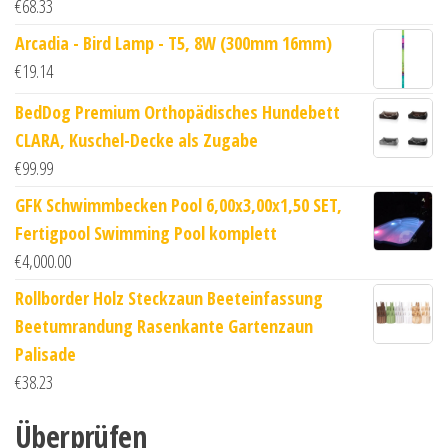
€
68.33
Arcadia - Bird Lamp - T5, 8W (300mm 16mm)
€
19.14
BedDog Premium Orthopädisches Hundebett
CLARA, Kuschel-Decke als Zugabe
€
99.99
GFK Schwimmbecken Pool 6,00x3,00x1,50 SET,
Fertigpool Swimming Pool komplett
€
4,000.00
Rollborder Holz Steckzaun Beeteinfassung
Beetumrandung Rasenkante Gartenzaun
Palisade
€
38.23
Überprüfen