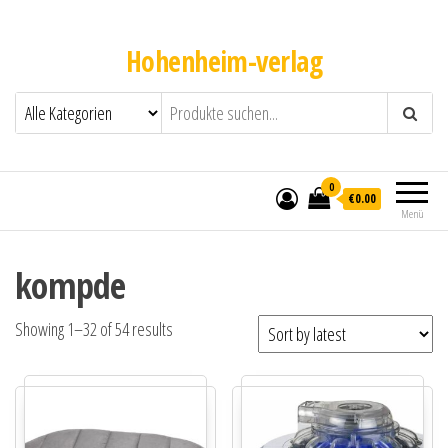
Hohenheim-verlag
0
€0.00
Menü
kompde
Showing 1–32 of 54 results