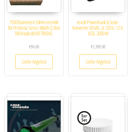
7500 Klammern 50mm verzinkt
revolt Powerbank & Solar-
für Prebena Senco Würth Q BeA
Konverter 455Ah, 2x 230 V, 12 V,
180 Haubold HD7900 KL-
USB, 2000 W
€
96.00
€
1,399.00
Siehe Angebot
Siehe Angebot