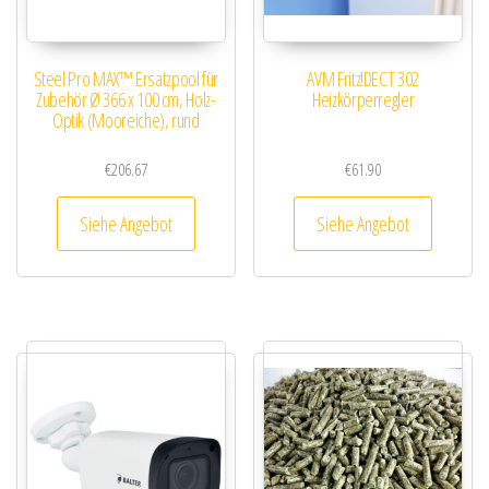
Steel Pro MAX™ Ersatzpool für
AVM Fritz!DECT 302
Zubehör Ø 366 x 100 cm, Holz-
Heizkörperregler
Optik (Mooreiche), rund
€
206.67
€
61.90
Siehe Angebot
Siehe Angebot