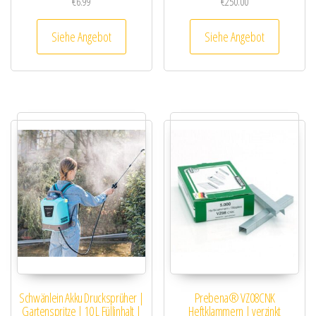
€
6.99
€
250.00
Siehe Angebot
Siehe Angebot
Schwänlein Akku Drucksprüher |
Prebena® VZ08CNK
Gartenspritze | 10 L Füllinhalt |
Heftklammern | verzinkt