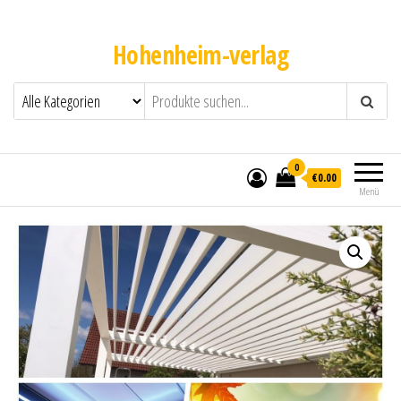
Hohenheim-verlag
0
€0.00
Menü