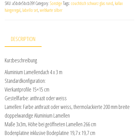
SKU:
a5bde5bcb39f
Category:
Sonstige
Tags:
couchtisch schwarz glas rund
,
kallax
hängeregal
,
labello set
,
weltkarte silber
DESCRIPTION
Kurzbeschreibung
Aluminium Lamellendach 4 x 3 m
Standardkonfiguration:
Vierkantprofile 15×15 cm
Gestellfarbe: anthrazit oder weiss
Lamellen: Farbe anthrazit oder weiss, thermolackierte 200 mm breite
doppelwandige Aluminium Lamellen
Maße 3x3m, Höhe bei geöffneten Lamellen 266 cm
Bodenplatine inklusive Bodeplatine 19,7 x 19,7 cm