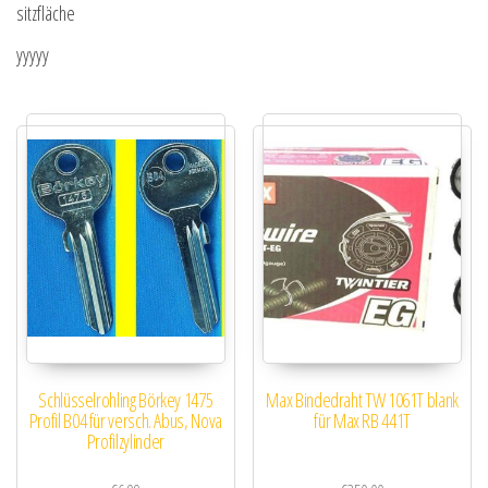
sitzfläche
yyyyy
Schlüsselrohling Börkey 1475
Max Bindedraht TW 1061T blank
Profil B04 für versch. Abus, Nova
für Max RB 441T
Profilzylinder