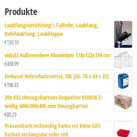
Produkte
Laubfangvorrichtung i. Fallrohr, Laubfang,
Rohrlaubfang, Laubklappe
€
130.10
vidaXL Außenvoliere Aluminium 178x122x194 cm
€
438.99
Embasol Holzschutzmittel, 20L (Gr. 76 x 64 x 23)
€
196.33
20x XXL Umzugskartons Doppelter BODEN 2-
wellig 660x360x405 mm Umzugkarton
€
83.29
Präsentkorb rechteckig Farbe rot klein Gift
basket rectangular color red