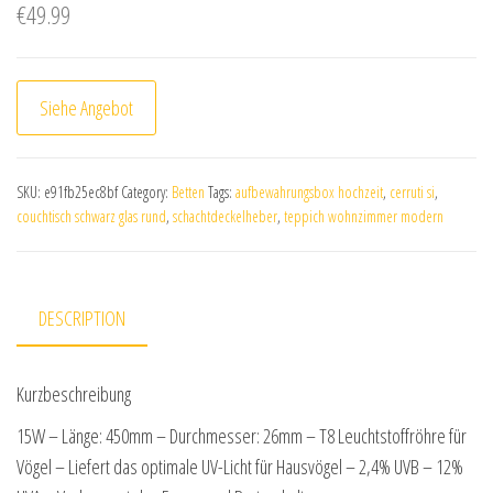
€
49.99
Siehe Angebot
SKU:
e91fb25ec8bf
Category:
Betten
Tags:
aufbewahrungsbox hochzeit
,
cerruti si
,
couchtisch schwarz glas rund
,
schachtdeckelheber
,
teppich wohnzimmer modern
DESCRIPTION
Kurzbeschreibung
15W – Länge: 450mm – Durchmesser: 26mm – T8 Leuchtstoffröhre für
Vögel – Liefert das optimale UV-Licht für Hausvögel – 2,4% UVB – 12%