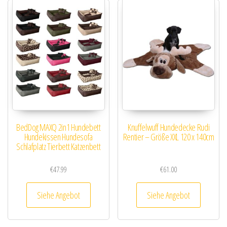
BedDog MAXQ 2in1 Hundebett
Knuffelwuff Hundedecke Rudi
Hundekissen Hundesofa
Rentier – Größe XXL 120 x 140cm
Schlafplatz Tierbett Katzenbett
€
47.99
€
61.00
Siehe Angebot
Siehe Angebot