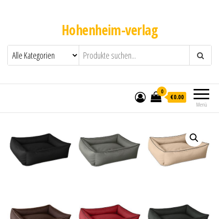
Hohenheim-verlag
0
€0.00
Menü