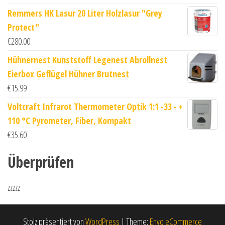
Remmers HK Lasur 20 Liter Holzlasur "Grey
Protect"
€
280.00
Hühnernest Kunststoff Legenest Abrollnest
Eierbox Geflügel Hühner Brutnest
€
15.99
Voltcraft Infrarot Thermometer Optik 1:1 -33 - +
110 °C Pyrometer, Fiber, Kompakt
€
35.60
Überprüfen
zzzzz
Stolz präsentiert von
WordPress
|
Theme:
Envo eCommerce