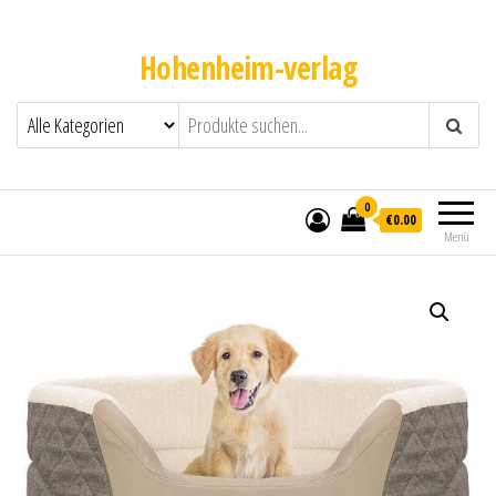
Hohenheim-verlag
0
€0.00
Menü