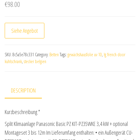
€
98.00
Siehe Angebot
SKU:
8c5a5e78c331
Category:
Betten
Tags:
gewächshausfolie uv 10
,
lg french door
kühlschrank
,
stecker belgien
DESCRIPTION
Kurzbeschreibung *
Split Klimaanlage Panasonic Basic PZ KIT-PZ35WKE 3,4 kW + optional
Montageset 3 bis 12m Im Lieferumfang enthalten: • ein Außengerät CU-