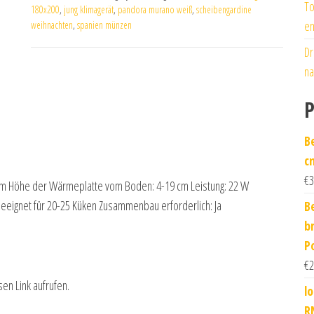
To
180x200
,
jung klimagerät
,
pandora murano weiß
,
scheibengardine
en
weihnachten
,
spanien münzen
Dr
na
P
B
c
€
3
 cm Höhe der Wärmeplatte vom Boden: 4-19 cm Leistung: 22 W
Geeignet für 20-25 Küken Zusammenbau erforderlich: Ja
B
b
P
€
2
sen Link aufrufen.
l
R