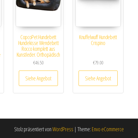
CopcoPet Hundebett
Knuffelwuff Hundebett
Hundekisse Wendebett
Crispino
Rocco komplett aus
e
Kunstleder. Orthopädisch
€
46.50
€
79.00
Siehe Angebot
Siehe Angebot
Stolz präsentiert von
WordPress
|
Theme:
Envo eCommerce