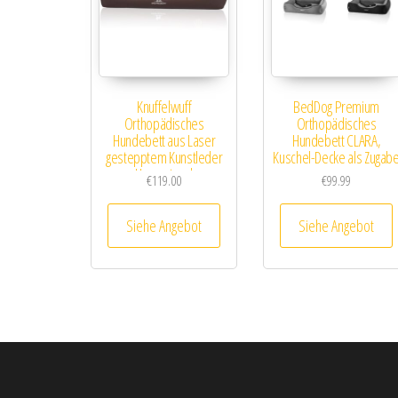
Knuffelwuff
BedDog Premium
Orthopädisches
Orthopädisches
Hundebett aus Laser
Hundebett CLARA,
gestepptem Kunstleder
Kuschel-Decke als Zugab
Hampstead
€
119.00
€
99.99
Siehe Angebot
Siehe Angebot