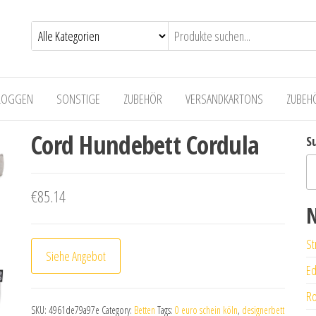
LOGGEN
SONSTIGE
ZUBEHÖR
VERSANDKARTONS
ZUBEH
Cord Hundebett Cordula
S
€
85.14
N
St
Siehe Angebot
Ed
Ro
SKU:
4961de79a97e
Category:
Betten
Tags:
0 euro schein köln
,
designerbett