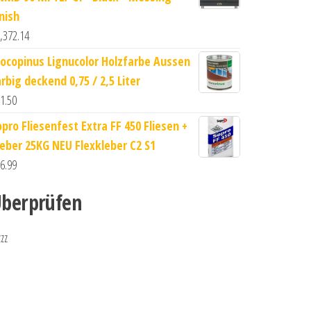
nish
,372.14
ocopinus Lignucolor Holzfarbe Aussen
rbig deckend 0,75 / 2,5 Liter
1.50
opro Fliesenfest Extra FF 450 Fliesen +
leber 25KG NEU Flexkleber C2 S1
6.99
berprüfen
zzz