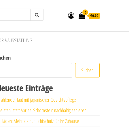
0
€0.00
ÖR & AUSSTATTUNG
uchen
Suchen
eueste Einträge
rahlende Haut mit japanischer Gesichtspflege
elstahl statt Abriss: Schornstein nachhaltig sanieren
llläden: Mehr als nur Lichtschutz für Ihr Zuhause