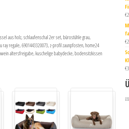
Fi
€
2
M
fa
ssel aus holz, schlaufenschal 2er set, bürostühle grau,
€
2
lu ray regale, 6901443320073, z-profil zaunpfosten, home24
S
hwein altersfreigabe, kuschelige babydecke, bodensitzkissen
K
€
3
Ü
zz