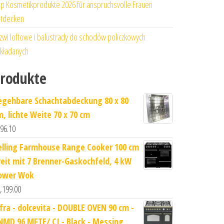
p Kosmetikprodukte 2026 für anspruchsvolle Frauen
tdecken
zwi loftowe i balustrady do schodów policzkowych
kładanych
rodukte
egehbare Schachtabdeckung 80 x 80
m, lichte Weite 70 x 70 cm
96.10
elling Farmhouse Range Cooker 100 cm
reit mit 7 Brenner-Gaskochfeld, 4 kW
ower Wok
,199.00
ofra - dolcevita - DOUBLE OVEN 90 cm -
NMD 96 MFTE/ CI - Black - Messing