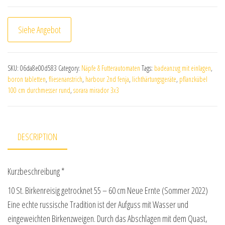
Siehe Angebot
SKU:
06da8e00d583
Category:
Näpfe & Futterautomaten
Tags:
badeanzug mit einlagen
,
boron tabletten
,
fliesenanstrich
,
harbour 2nd fenja
,
lichthärtungsgeräte
,
pflanzkübel
100 cm durchmesser rund
,
sorara mirador 3x3
DESCRIPTION
Kurzbeschreibung *
10 St. Birkenreisig getrocknet 55 – 60 cm Neue Ernte (Sommer 2022)
Eine echte russische Tradition ist der Aufguss mit Wasser und
eingeweichten Birkenzweigen. Durch das Abschlagen mit dem Quast,