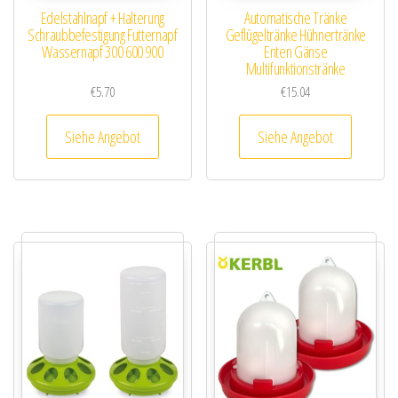
Edelstahlnapf + Halterung
Automatische Tränke
Schraubbefestigung Futternapf
Geflügeltränke Hühnertränke
Wassernapf 300 600 900
Enten Gänse
Multifunktionstränke
€
5.70
€
15.04
Siehe Angebot
Siehe Angebot