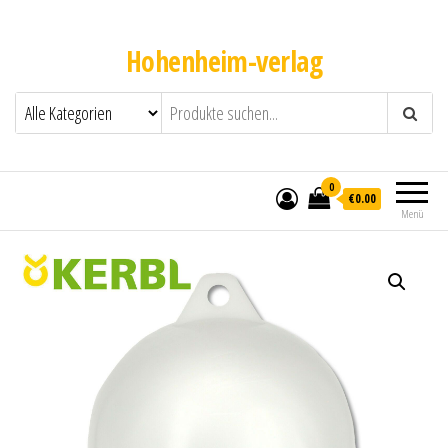
Hohenheim-verlag
0
€0.00
Menü