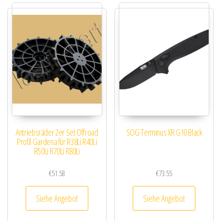
Antriebsräder 2er Set Offroad
SOG Terminus XR G10 Black
Profil Gardena für R38Li R40Li
R50Li R70Li R80Li
€
51.58
€
73.55
Siehe Angebot
Siehe Angebot