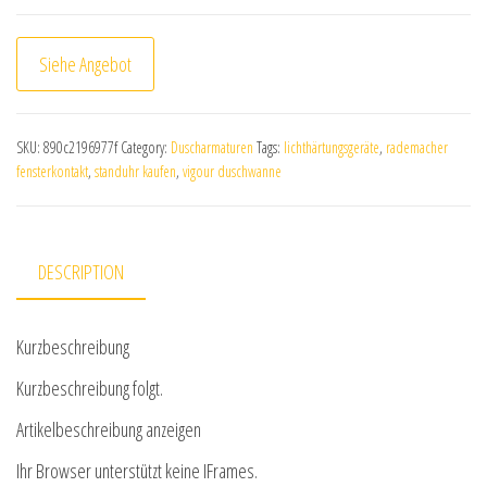
Siehe Angebot
SKU:
890c2196977f
Category:
Duscharmaturen
Tags:
lichthärtungsgeräte
,
rademacher
fensterkontakt
,
standuhr kaufen
,
vigour duschwanne
DESCRIPTION
Kurzbeschreibung
Kurzbeschreibung folgt.
Artikelbeschreibung anzeigen
Ihr Browser unterstützt keine IFrames.