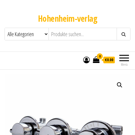
Hohenheim-verlag
0
€0.00
Menü