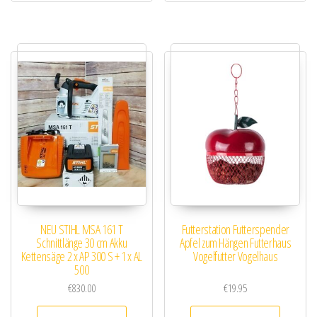
NEU STIHL MSA 161 T
Futterstation Futterspender
Schnittlänge 30 cm Akku
Apfel zum Hängen Futterhaus
Kettensäge 2 x AP 300 S + 1 x AL
Vogelfutter Vogelhaus
500
€
830.00
€
19.95