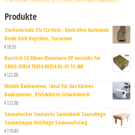
Drzwi loftowe i balustrady do schodów policzkowych nakładanych
Produkte
Zierkorkrinde 31x12x10cm - Korkröhre Korkrinde
Rinde Kork Reptilien, Terrarium
€
18.50
Bostitch S4 38mm Klammern DP verzinkt für
S4650 438S4 750S4 863S4 KL-41 13,4M
€
122.00
Mobile Badewanne, Ideal für das kleines
Badezimmer, 97x54x63cm Schwänlein®
€
123.00
Saunahocker Saunasitz Saunabank Saunaliege
Saunatreppe Holzliege Saunaaufstieg
€
119.49