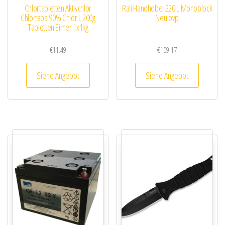
Chlortabletten Aktivchlor
Rali Handhobel 220 L Monoblock
Chlortabs 90% Chlor L 200g
Neu ovp
Tabletten Eimer 1x1kg
€
11.49
€
109.17
Siehe Angebot
Siehe Angebot