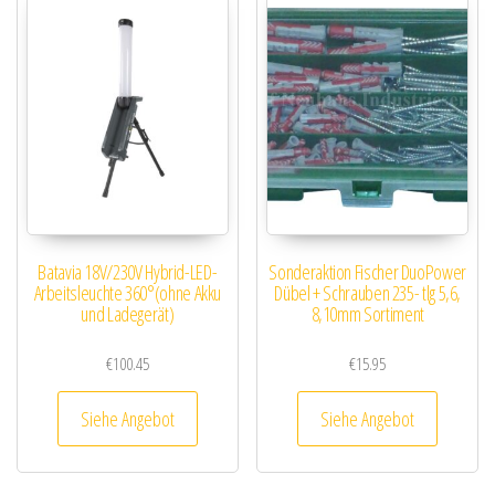
Batavia 18V/230V Hybrid-LED-
Sonderaktion Fischer DuoPower
Arbeitsleuchte 360°(ohne Akku
Dübel + Schrauben 235- tlg 5,6,
und Ladegerät)
8,10mm Sortiment
€
100.45
€
15.95
Siehe Angebot
Siehe Angebot