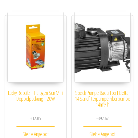
Lucky Reptile – Halogen Sun Mini
Speck Pumpe Badu Top II Bettar
Doppelpackung – 20W
14 Sandfilterpumpe Filterpumpe
14m³/ h
€
12.05
€
392.67
Siehe Angebot
Siehe Angebot