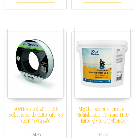
ISOVER Vario XtraPatch 208
5Kg Chemoform Chemoclor
Selbstklebende Klettstreifen 60
Multitabs 20Gr. All in one 11,99
x 20 mm Xtra Safe
Euro/ Kg Flockung Algenex
€
24.95
€
61.97