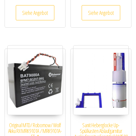
Siehe Angebot
Siehe Angebot
Original MTD/ Robomow/ Wolf
Sanit Heberglocke Up-
Akku RX MRK9101A / MRK9101A-
Spülkasten Ablaufgarnitur