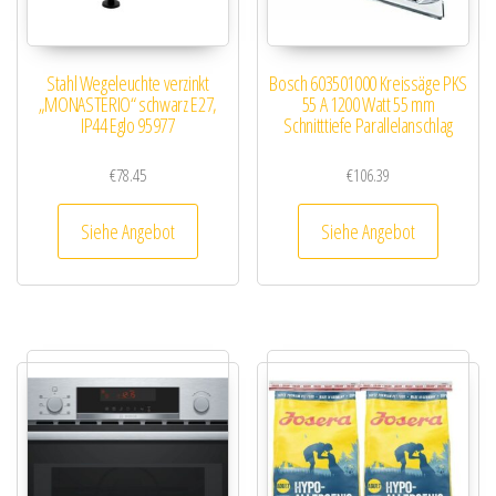
Stahl Wegeleuchte verzinkt
Bosch 603501000 Kreissäge PKS
„MONASTERIO“ schwarz E27,
55 A 1200 Watt 55 mm
IP44 Eglo 95977
Schnitttiefe Parallelanschlag
€
78.45
€
106.39
Siehe Angebot
Siehe Angebot