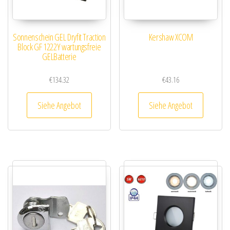
Sonnenschein GEL Dryfit Traction
Kershaw XCOM
Block GF 1222Y wartungsfreie
GELBatterie
€
134.32
€
43.16
Siehe Angebot
Siehe Angebot