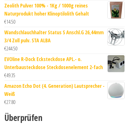
Zeolith Pulver 100% - 1Kg / 1000g reines
Naturprodukt hoher Klinoptilolith Gehalt
€
14.50
Wandschlauchhalter Status S Anschl.G 26,44mm
3/4 Zoll pulv. STA ALBA
€
244.50
EVOline R-Dock Ecksteckdose APL.- o.
Unterbausteckdose Steckdosenelement 2-fach
€
49.35
Amazon Echo Dot (4. Generation) Lautsprecher -
Weiß
€
27.80
Überprüfen