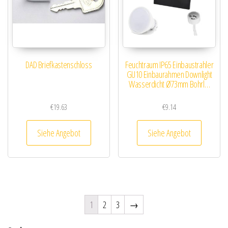
DAD Briefkastenschloss
Feuchtraum IP65 Einbaustrahler
GU10 Einbaurahmen Downlight
Wasserdicht Ø73mm Bohrl…
€
19.63
€
9.14
Siehe Angebot
Siehe Angebot
1
2
3
→