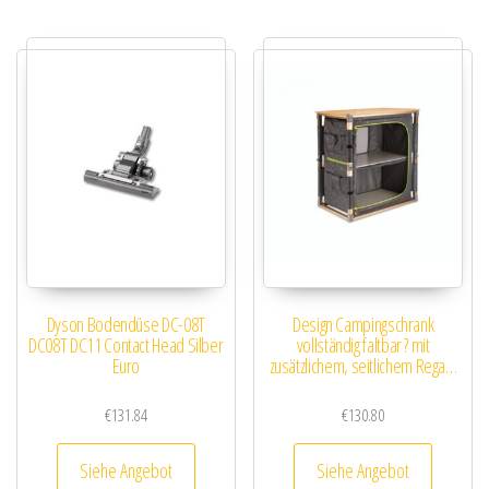
Dyson Bodendüse DC-08T
Design Campingschrank
DC08T DC11 Contact Head Silber
vollständig faltbar ? mit
Euro
zusätzlichem, seitlichem Rega…
€
131.84
€
130.80
Siehe Angebot
Siehe Angebot