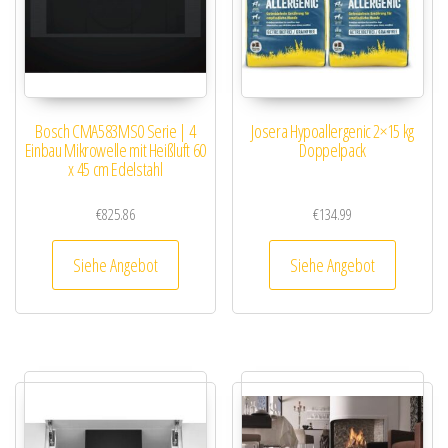
Bosch CMA583MS0 Serie | 4
Josera Hypoallergenic 2×15 kg
Einbau Mikrowelle mit Heißluft 60
Doppelpack
x 45 cm Edelstahl
€
825.86
€
134.99
Siehe Angebot
Siehe Angebot