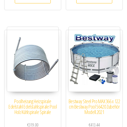
Poolheizung Heizspirale
Bestway Steel Pro MAX 366 x 122
Edelstahl Edelstahlspirale Pool
cm Bestway Pool 56420 Zubehör
Holz Kühlspirale Spirale
Modell.2021
€
319.00
€
413.44