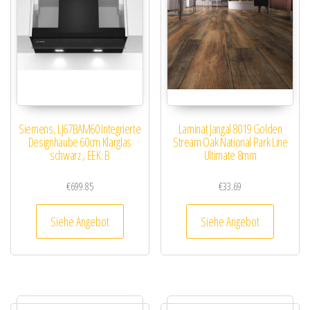
Siemens, LJ67BAM60 Integrierte
Laminat Jangal 8019 Golden
Designhaube 60cm Klarglas
Stream Oak National Park Line
schwarz , EEK: B
Ultimate 8mm
€
699.85
€
33.69
Siehe Angebot
Siehe Angebot