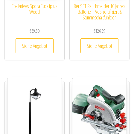
Fox Knives Spora Eucaliptus
8er SET Rauchmelder 10 Jahres
Wood
Batterie – VdS Zertifiziert &
Stummschaltfunktion
€
59.80
€
126.89
Siehe Angebot
Siehe Angebot