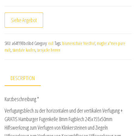
Siehe Angebot
SKU:
a64f198bc6bd
Category:
null
Tags:
blumenschale friedhof
,
mugler a*men pure
malt
,
standuhr kaufen
,
tarnjacke herren
DESCRIPTION
Kurzbeschreibung *
Verfugungsblech zu der horizontalen und der vertikalen Verfugung +
GRATIS Hamburger Fugenkelle 8mm Fugblech 245x155x50mm
Hilfswerkzeug zum Verfugen von Klinkersteinen und Ziegeln
Hilfswerkzeug zum Verfugen von Keramikfliesen Hilfswerkzeug zum