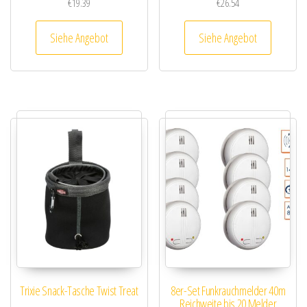
€
19.39
€
26.54
Siehe Angebot
Siehe Angebot
Trixie Snack-Tasche Twist Treat
8er-Set Funkrauchmelder 40m
Reichweite bis 20 Melder