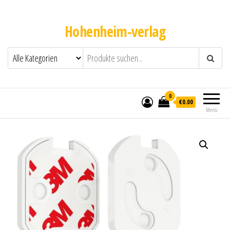
Hohenheim-verlag
0
€0.00
Menü