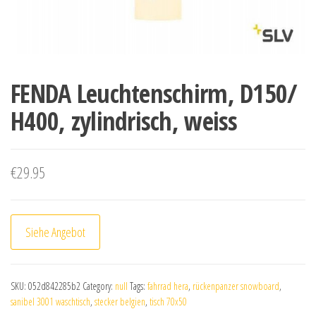
FENDA Leuchtenschirm, D150/
H400, zylindrisch, weiss
€
29.95
Siehe Angebot
SKU:
052d842285b2
Category:
null
Tags:
fahrrad hera
,
rückenpanzer snowboard
,
sanibel 3001 waschtisch
,
stecker belgien
,
tisch 70x50