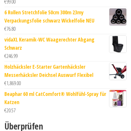
€
99.00
6 Rollen Stretchfolie 50cm 300m 23my
Verpackungsfolie schwarz Wickelfolie NEU
€
76.80
vidaXL Keramik-WC Waagerechter Abgang
Schwarz
€
246.99
Holzhäcksler E-Starter Gartenhäcksler
Messerhäcksler Deichsel Auswurf Flexibel
€
1,869.00
Beaphar 60 ml CatComfort® Wohlfühl-Spray für
Katzen
€
20.57
Überprüfen