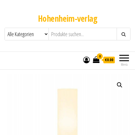
Hohenheim-verlag
0
€0.00
Menü