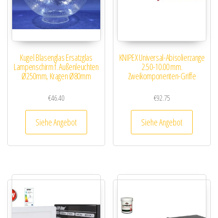
Kugel Blasenglas Ersatzglas
KNIPEX Universal-Abisolierzange
Lampenschirm f. Außenleuchten
2.50-10.00 mm.
Ø250mm, Kragen Ø80mm
Zweikomponenten-Griffe
€
46.40
€
92.75
Siehe Angebot
Siehe Angebot