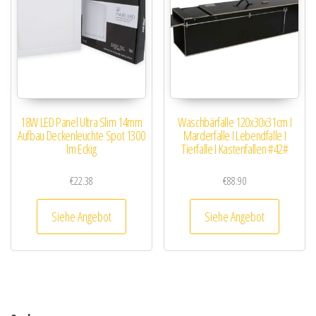
18W LED Panel Ultra Slim 14mm
Waschbärfalle 120x30x31cm I
Aufbau Deckenleuchte Spot 1300
Marderfalle I Lebendfalle I
lm Eckig
Tierfalle I Kastenfallen #42#
€
22.38
€
88.90
Siehe Angebot
Siehe Angebot