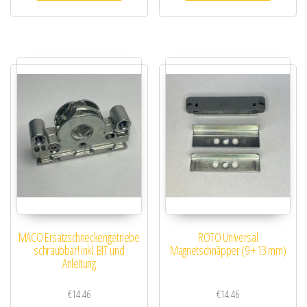
MACO Ersatzschneckengetriebe
ROTO Universal
schraubbar! inkl. BIT und
Magnetschnäpper (9 + 13 mm)
Anleitung
€
14.46
€
14.46