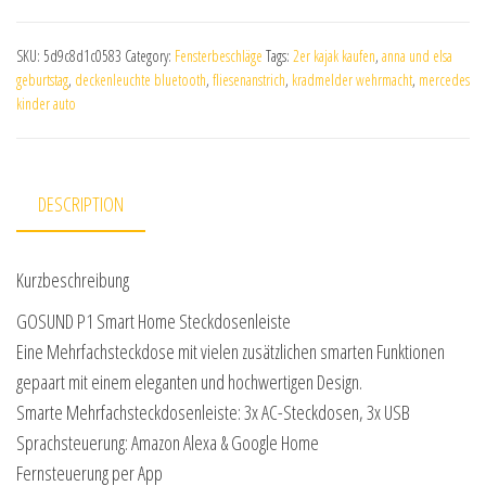
SKU:
5d9c8d1c0583
Category:
Fensterbeschläge
Tags:
2er kajak kaufen
,
anna und elsa
geburtstag
,
deckenleuchte bluetooth
,
fliesenanstrich
,
kradmelder wehrmacht
,
mercedes
kinder auto
DESCRIPTION
Kurzbeschreibung
GOSUND P1 Smart Home Steckdosenleiste
Eine Mehrfachsteckdose mit vielen zusätzlichen smarten Funktionen
gepaart mit einem eleganten und hochwertigen Design.
Smarte Mehrfachsteckdosenleiste: 3x AC-Steckdosen, 3x USB
Sprachsteuerung: Amazon Alexa & Google Home
Fernsteuerung per App