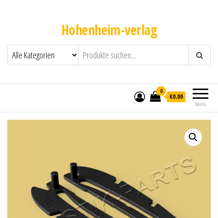
Hohenheim-verlag
0
€0.00
Menü