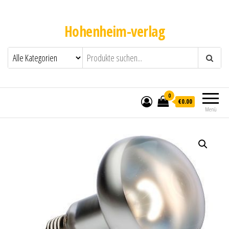
Hohenheim-verlag
0
€0.00
Menü