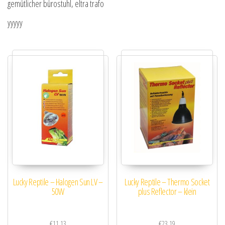
gemütlicher bürostuhl, eltra trafo
yyyyy
Lucky Reptile – Halogen Sun LV –
Lucky Reptile – Thermo Socket
50W
plus Reflector – klein
€
11.13
€
23.19