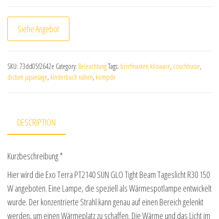
Siehe Angebot
SKU:
73dd05f2642e
Category:
Beleuchtung
Tags:
briefmarken kiloware
,
couchhusse
,
dictum japansäge
,
kinderbuch nähen
,
kompde
DESCRIPTION
Kurzbeschreibung *
Hier wird die Exo Terra PT2140 SUN GLO Tight Beam Tageslicht R30 150
W angeboten. Eine Lampe, die speziell als Wärmespotlampe entwickelt
wurde. Der konzentrierte Strahl kann genau auf einen Bereich gelenkt
werden, um einen Wärmeplatz zu schaffen. Die Wärme und das Licht im