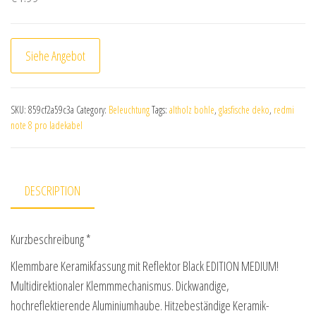
Siehe Angebot
SKU:
859cf2a59c3a
Category:
Beleuchtung
Tags:
altholz bohle
,
glasfische deko
,
redmi
note 8 pro ladekabel
DESCRIPTION
Kurzbeschreibung *
Klemmbare Keramikfassung mit Reflektor Black EDITION MEDIUM!
Multidirektionaler Klemmmechanismus. Dickwandige,
hochreflektierende Aluminiumhaube. Hitzebeständige Keramik-