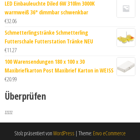
LED Einbauleuchte Diled 6W 310lm 3000K
warmweiß 36° dimmbar schwenkbar
€
32.06
Schmetterlingstränke Schmetterling
Futterschale Futterstation Tränke NEU
€
11.27
100 Warensendungen 180 x 100 x 30
Maxibriefkarton Post Maxibrief Karton in WEISS
€
20.99
Überprüfen
zzzzz
Stolz präsentiert von
WordPress
|
Theme:
Envo eCommerce