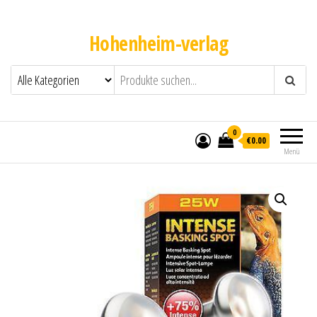
Hohenheim-verlag
0
€0.00
Menü