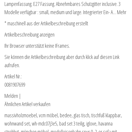
Lampenfassung. E27 Fassung. Abnehmbares Schutzgitter inclusive. 3
Modelle verfügbar : small, medium und large. Integrierter Ein- A… Mehr
* maschinell aus der Artikelbeschreibung erstellt
Artikelbeschreibung anzeigen
Ihr Browser unterstützt keine IFrames.
Sie können die Artikelbeschreibung aber durch klick auf diesen Link
aufrufen.
Artikel Nr.:
0081907699
Melden |
Ähnlichen Artikel verkaufen
massivholzmoebel, vcm möbel, bedee, glas tisch, tischfuß klappbar,
wohnwand set, wh-mdc07j3e5, bad set 3 teilig, iglove, havanna
strohhut, münchen möbel, modelleisenbahn spur 0, 2-er sofa mit