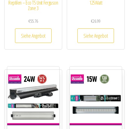
Reptilen – Eco T5 Unit Ferguson
125Watt
Zone 3
€
55.76
€
26.99
Siehe Angebot
Siehe Angebot