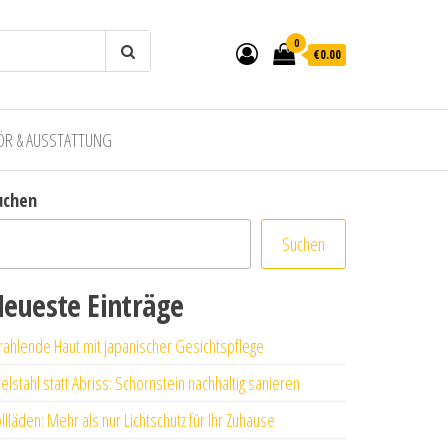
0
€0.00
ÖR & AUSSTATTUNG
uchen
Suchen
eueste Einträge
rahlende Haut mit japanischer Gesichtspflege
elstahl statt Abriss: Schornstein nachhaltig sanieren
llläden: Mehr als nur Lichtschutz für Ihr Zuhause