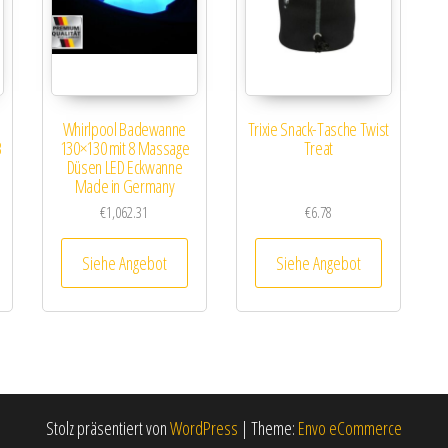
Whirlpool Badewanne
Trixie Snack-Tasche Twist
B
130×130 mit 8 Massage
Treat
Düsen LED Eckwanne
Made in Germany
€
1,062.31
€
6.78
Siehe Angebot
Siehe Angebot
Stolz präsentiert von
WordPress
|
Theme:
Envo eCommerce