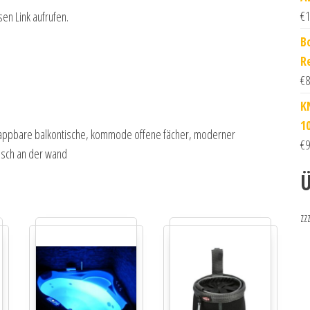
€
1
sen Link aufrufen.
B
R
€
8
K
1
, klappbare balkontische, kommode offene fächer, moderner
€
9
isch an der wand
Ü
zz