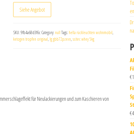
To
Siehe Angebot
en
Dr
na
SKU:
9fb4a68d3f6c
Category:
null
Tags:
hella rückleuchten wohnmobil
,
ketogen tropfen original
,
lg gbb72pzexn
,
scitec whey 5kg
P
A
F
€
1
Fi
S
mmerschlageffekt für Neulackierungen und zum Kaschieren von
S
€
4
1
A