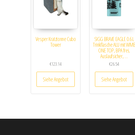
Vesper Kratztonne Cubo
SIGG BRAVE EAGLE 0.6 L
Tower
Trinkflasche ALU mit WM
ONE TOP, BPA frei,
Auslaufsicher, …
€
123.14
€
26.54
Siehe Angebot
Siehe Angebot