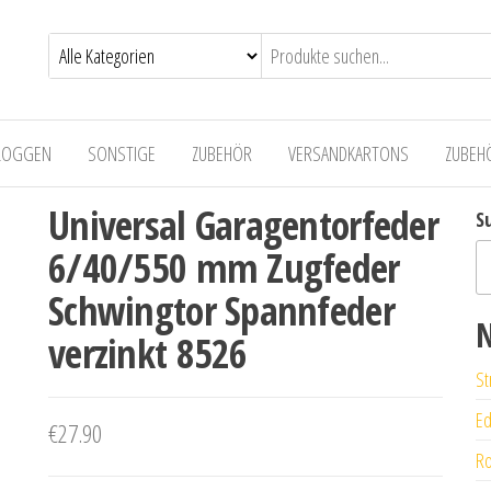
LOGGEN
SONSTIGE
ZUBEHÖR
VERSANDKARTONS
ZUBEH
Universal Garagentorfeder
S
6/40/550 mm Zugfeder
Schwingtor Spannfeder
N
verzinkt 8526
St
Ed
€
27.90
Ro