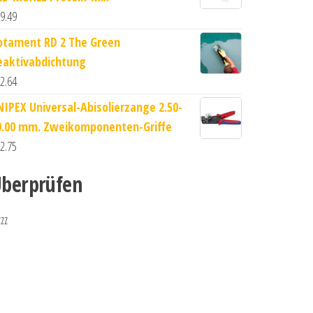
9.49
otament RD 2 The Green
eaktivabdichtung
2.64
NIPEX Universal-Abisolierzange 2.50-
0.00 mm. Zweikomponenten-Griffe
2.75
berprüfen
zzz