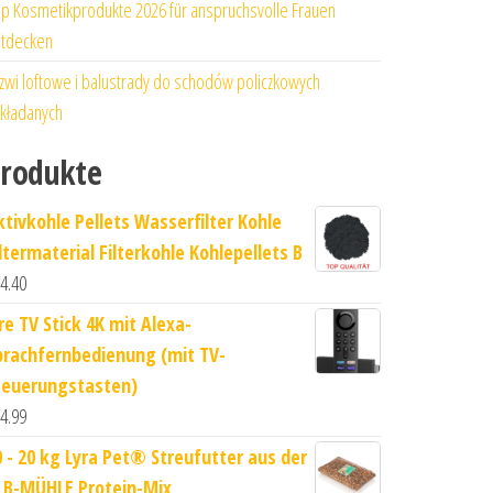
p Kosmetikprodukte 2026 für anspruchsvolle Frauen
tdecken
zwi loftowe i balustrady do schodów policzkowych
kładanych
rodukte
ktivkohle Pellets Wasserfilter Kohle
iltermaterial Filterkohle Kohlepellets B
4.40
re TV Stick 4K mit Alexa-
prachfernbedienung (mit TV-
teuerungstasten)
4.99
0 - 20 kg Lyra Pet® Streufutter aus der
LB-MÜHLE Protein-Mix