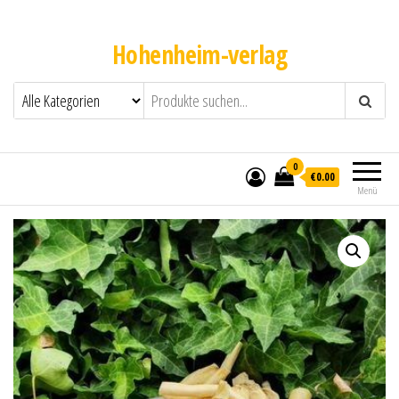
Hohenheim-verlag
0
€0.00
Menü