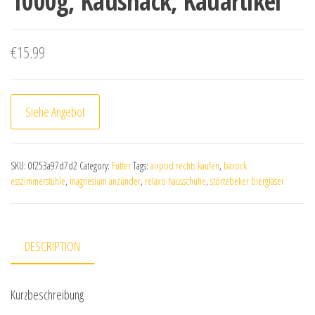
1000g, Kausnack, Kauartikel
€
15.99
Siehe Angebot
SKU:
0f253a97d7d2
Category:
Futter
Tags:
airpod rechts kaufen
,
barock
esszimmerstühle
,
magnesium anzünder
,
relaxo hausschuhe
,
störtebeker biergläser
DESCRIPTION
Kurzbeschreibung