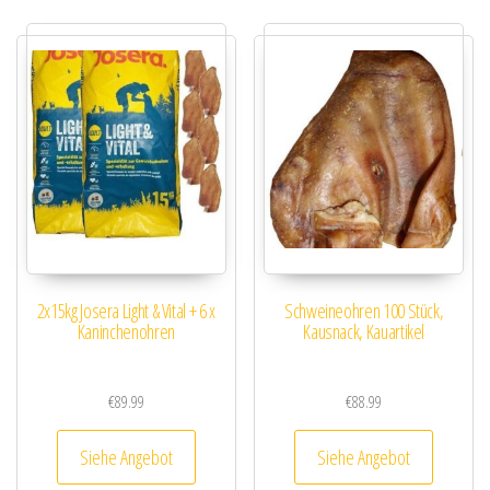
2x15kg Josera Light & Vital + 6 x
Schweineohren 100 Stück,
Kaninchenohren
Kausnack, Kauartikel
€
89.99
€
88.99
Siehe Angebot
Siehe Angebot