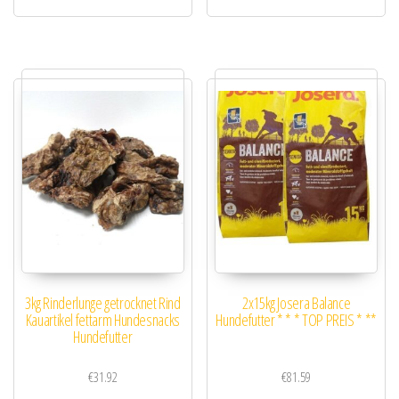
3kg Rinderlunge getrocknet Rind
2x15kg Josera Balance
Kauartikel fettarm Hundesnacks
Hundefutter * * * TOP PREIS * **
Hundefutter
€
31.92
€
81.59