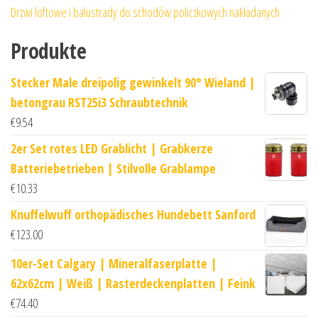
Drzwi loftowe i balustrady do schodów policzkowych nakładanych
Produkte
Stecker Male dreipolig gewinkelt 90° Wieland |
betongrau RST25i3 Schraubtechnik
€
9.54
2er Set rotes LED Grablicht | Grabkerze
Batteriebetrieben | Stilvolle Grablampe
€
10.33
Knuffelwuff orthopädisches Hundebett Sanford
€
123.00
10er-Set Calgary | Mineralfaserplatte |
62x62cm | Weiß | Rasterdeckenplatten | Feink
€
74.40