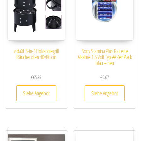
vidaXL 3-in-1 Holzkohlegrill
Sony Stamina Plus Batterie
Räucherofen 40×80 cm
Alkaline 1,5 Volt Typ AA 4er Pack
blau – neu
€
65.99
€
5.67
Siehe Angebot
Siehe Angebot