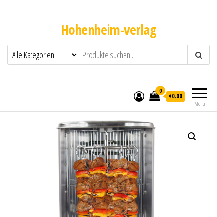
Hohenheim-verlag
0
€0.00
Menü