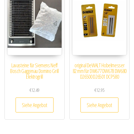
Lavasteine für Siemens Neff
original DeWALT Hobelmesser
Bosch Gaggenau Domino Grill
82 mm für DW677 DW678 DW680
Elektrogrill
D26500 D26501 DCP580
€
12.49
€
12.95
Siehe Angebot
Siehe Angebot