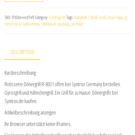
SKU:
910deeecd1e9
Category:
Elektrogrills
Tags:
babybett 120x60 weiß
,
bepo säge
,
lg
french door kühlschrank
,
riffelblech zuschnitt
,
sm fessel
DESCRIPTION
Kurzbeschreibung
Rotisserie Dönergrill R-8021 offen bei Syntrox Germany bestellen.
Gyrosgrill und Hähnchengrill. Ein Grill für zu Hause. Dönergrills bei
Syntrox.de kaufen.
Artikelbeschreibung anzeigen
Ihr Browser unterstützt keine IFrames.