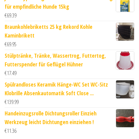
für empfindliche Hunde 15kg
€
69.39
Braunkohlebriketts 25 kg Rekord Kohle
Kaminbrikett
€
69.95
Stülptränke, Tränke, Wassertrog, Futtertog,
Futterspender für Geflügel Hühner
€
17.49
Spülrandloses Keramik Hänge-WC Set WC-Sitz
Klobrille Absenkautomatik Soft Close ...
€
139.99
Handeinzugsrolle Dichtungsroller Einzieh
Werkzeug leicht Dichtungen einziehen !
€
11.36