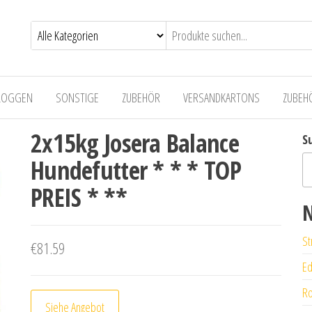
LOGGEN
SONSTIGE
ZUBEHÖR
VERSANDKARTONS
ZUBEH
2x15kg Josera Balance
S
Hundefutter * * * TOP
PREIS * **
N
St
€
81.59
Ed
Ro
Siehe Angebot