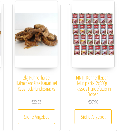
2kg Hühnerhälse
RINTI- Kennerfleisch¦
Hähnchenhälse Kauartikel
Multipack-12x800g¦
Kausnack Hundesnacks
nasses Hundefutter in
Dosen
€
22.33
€
37.90
Siehe Angebot
Siehe Angebot