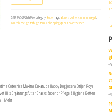
To
en
SKU:
925696fd892e
Category:
Futter
Tags:
altholz bohle
,
cini mini riegel
,
Dr
couchhusse
,
go trabi go musik
,
shopping queen haartrockner
na
P
V
g
€
9
N
7
Optima Cotecnica Maxima Eukanuba Happy Dog Josera Orijen Royal
Gl
vet Hills Ergänzungsfutter Snacks Zubehör Pflege & Hygiene Betten
€
9
eh… Mehr
P
M