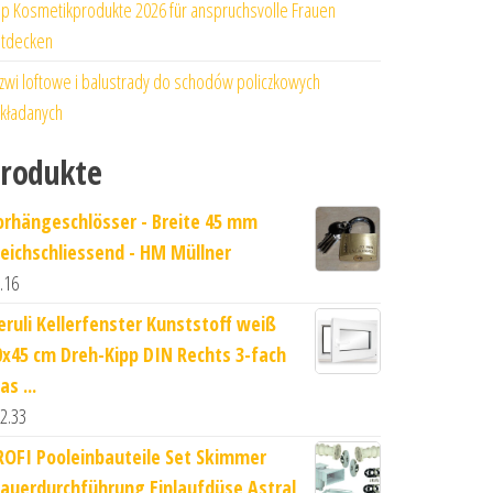
p Kosmetikprodukte 2026 für anspruchsvolle Frauen
tdecken
zwi loftowe i balustrady do schodów policzkowych
kładanych
rodukte
orhängeschlösser - Breite 45 mm
leichschliessend - HM Müllner
.16
eruli Kellerfenster Kunststoff weiß
0x45 cm Dreh-Kipp DIN Rechts 3-fach
as ...
2.33
ROFI Pooleinbauteile Set Skimmer
auerdurchführung Einlaufdüse Astral