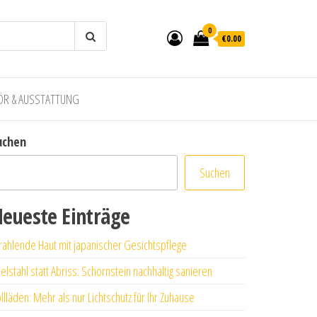
0
€0.00
ÖR & AUSSTATTUNG
uchen
Suchen
eueste Einträge
rahlende Haut mit japanischer Gesichtspflege
elstahl statt Abriss: Schornstein nachhaltig sanieren
llläden: Mehr als nur Lichtschutz für Ihr Zuhause