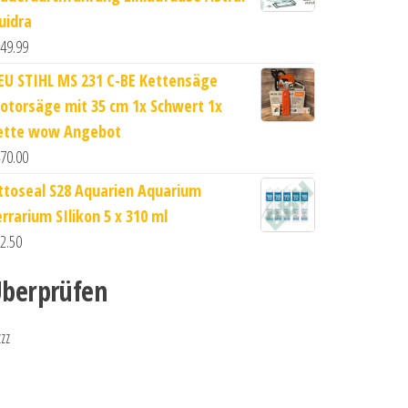
uidra
49.99
EU STIHL MS 231 C-BE Kettensäge
otorsäge mit 35 cm 1x Schwert 1x
ette wow Angebot
70.00
ttoseal S28 Aquarien Aquarium
errarium SIlikon 5 x 310 ml
2.50
berprüfen
zzz