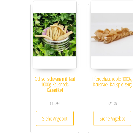
Ochsenschwanz mit Haut
Pferdehaut Zöpfe 1000g,
1000g, Kausnack,
Kausnack, Kauspielzeug
Kauartikel
€
15.99
€
21.49
Siehe Angebot
Siehe Angebot