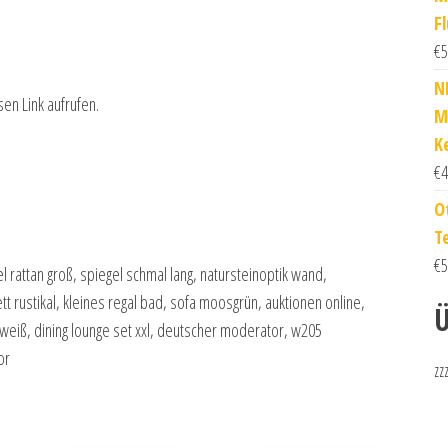
Fl
€
5
N
sen Link aufrufen.
M
K
€
4
O
T
€
5
l rattan groß, spiegel schmal lang, natursteinoptik wand,
tt rustikal, kleines regal bad, sofa moosgrün, auktionen online,
Ü
weiß, dining lounge set xxl, deutscher moderator, w205
or
zz