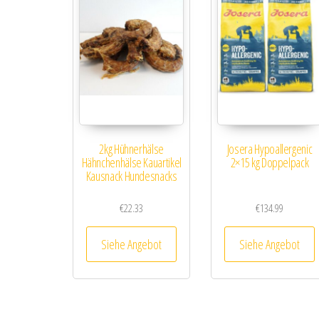
2kg Hühnerhälse
Josera Hypoallergenic
Hähnchenhälse Kauartikel
2×15 kg Doppelpack
Kausnack Hundesnacks
€
22.33
€
134.99
Siehe Angebot
Siehe Angebot