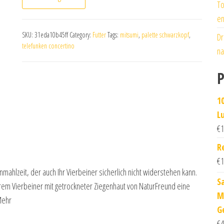
To
en
SKU:
31eda10b45ff
Category:
Futter
Tags:
mitsumi
,
palette schwarzkopf
,
Dr
telefunken concertino
na
P
1
L
€
1
R
€
1
mahlzeit, der auch Ihr Vierbeiner sicherlich nicht widerstehen kann.
S
rem Vierbeiner mit getrockneter Ziegenhaut von NaturFreund eine
M
Mehr
G
€
4