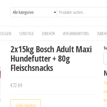
LOGGEN
SONSTIGE
ZUBEHÖR
VERSANDKARTONS
ZUBEH
2x15kg Bosch Adult Maxi
S
Hundefutter + 80g
Fleischsnacks
N
St
€
72.69
Ed
Ro
Siehe Angebot