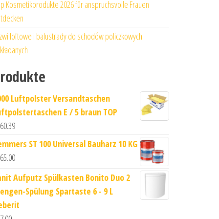
p Kosmetikprodukte 2026 für anspruchsvolle Frauen
tdecken
zwi loftowe i balustrady do schodów policzkowych
kładanych
rodukte
000 Luftpolster Versandtaschen
uftpolstertaschen E / 5 braun TOP
60.39
emmers ST 100 Universal Bauharz 10 KG
65.00
anit Aufputz Spülkasten Bonito Duo 2
engen-Spülung Spartaste 6 - 9 L
eberit
7.00