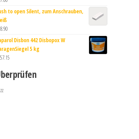
ush to open Silent, zum Anschrauben,
eiß
8.90
aparol Disbon 442 Disbopox W
aragenSiegel 5 kg
57.15
berprüfen
zzz