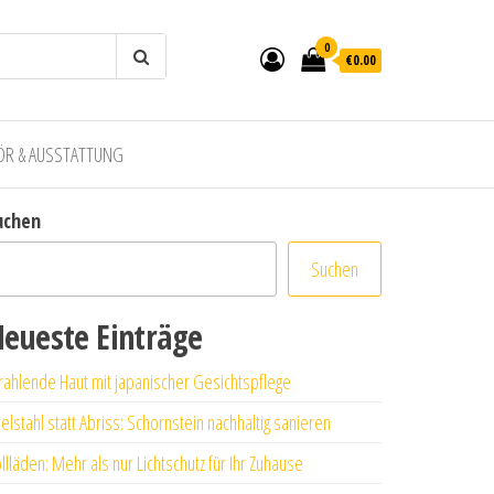
0
€0.00
ÖR & AUSSTATTUNG
uchen
Suchen
eueste Einträge
rahlende Haut mit japanischer Gesichtspflege
elstahl statt Abriss: Schornstein nachhaltig sanieren
llläden: Mehr als nur Lichtschutz für Ihr Zuhause