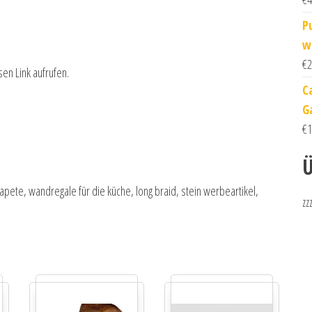
P
w
€
2
sen Link aufrufen.
C
G
€
1
Ü
pete, wandregale für die küche, long braid, stein werbeartikel,
zz