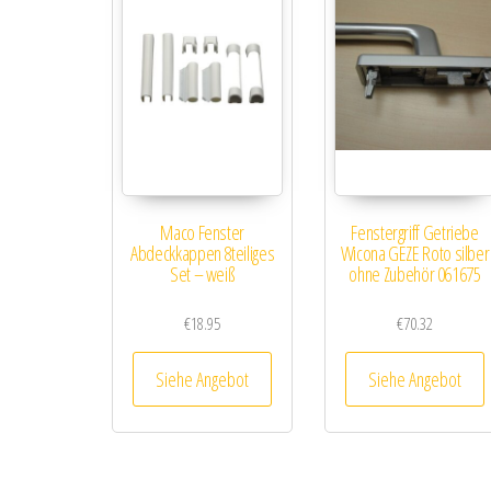
Maco Fenster
Fenstergriff Getriebe
Abdeckkappen 8teiliges
Wicona GEZE Roto silber
Set – weiß
ohne Zubehör 061675
€
18.95
€
70.32
Siehe Angebot
Siehe Angebot