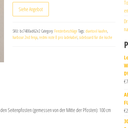
To
Siehe Angebot
en
Dr
na
SKU:
bc7400ad62e2
Category:
Fensterbeschläge
Tags:
diaetoxil kaufen
,
harbour 2nd fenja
,
redmi note 8 pro ladekabel
,
sideboard für die küche
P
L
W
D
€
7
A
F
hen den Seitenpfosten (gemessen von der Mitte der Pfosten): 100 cm
€
2
3