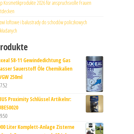
p Kosmetikprodukte 2026 für anspruchsvolle Frauen
tdecken
zwi loftowe i balustrady do schodów policzkowych
kładanych
rodukte
oxeal 58-11 Gewindedichtung Gas
asser Sauerstoff Öle Chemikalien
VGW 250ml
7.52
BUS Proximity Schlüssel Artikelnr:
UBE50020
9.50
000 Liter Komplett-Anlage Zisterne