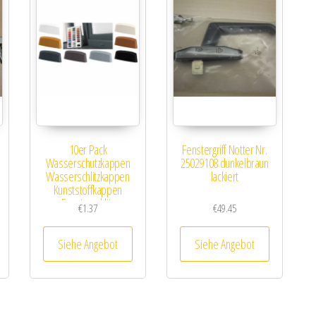
10er Pack
Fenstergriff Notter Nr.
Wasserschutzkappen
25029108 dunkelbraun
Wasserschlitzkappen
lackiert
Kunststoffkappen
Fensterschlitz
€
1.37
€
49.45
Siehe Angebot
Siehe Angebot