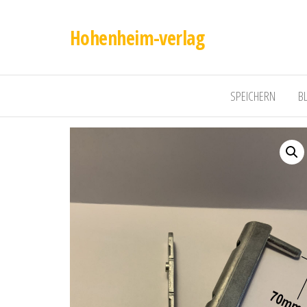
Hohenheim-verlag
SPEICHERN
B