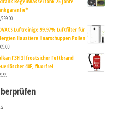
rdtank Regenwassertank 25 Jahre
ankgarantie*
,599.00
OVACS Luftreinige 99,97% Luftfilter für
llergien Haustiere Haarschuppen Pollen
09.00
ulkan F3H 3l frostsicher Fettbrand
uerlöscher 40F, fluorfrei
9.99
berprüfen
zzz