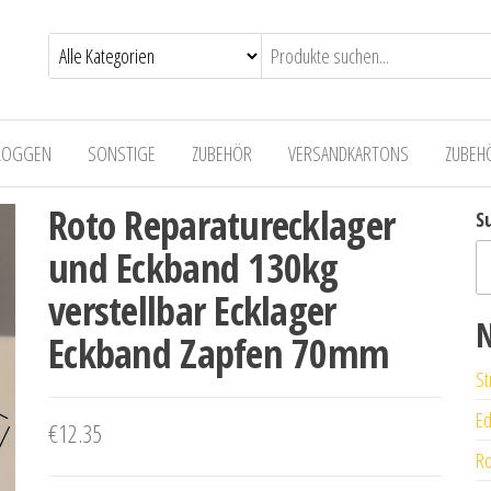
LOGGEN
SONSTIGE
ZUBEHÖR
VERSANDKARTONS
ZUBEH
Roto Reparaturecklager
S
und Eckband 130kg
verstellbar Ecklager
N
Eckband Zapfen 70mm
St
Ed
€
12.35
Ro