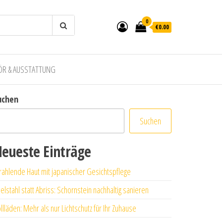
0
€0.00
ÖR & AUSSTATTUNG
uchen
Suchen
eueste Einträge
rahlende Haut mit japanischer Gesichtspflege
elstahl statt Abriss: Schornstein nachhaltig sanieren
llläden: Mehr als nur Lichtschutz für Ihr Zuhause