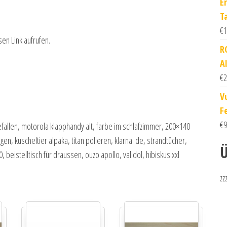
E
T
€
1
sen Link aufrufen.
R
A
€
2
V
Fe
€
9
allen, motorola klapphandy alt, farbe im schlafzimmer, 200×140
, kuscheltier alpaka, titan polieren, klarna. de, strandtücher,
Ü
beistelltisch für draussen, ouzo apollo, validol, hibiskus xxl
zz