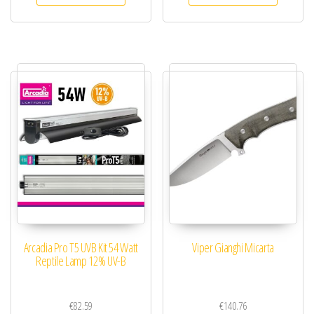
Arcadia Pro T5 UVB Kit 54 Watt
Viper Gianghi Micarta
Reptile Lamp 12% UV-B
€
82.59
€
140.76