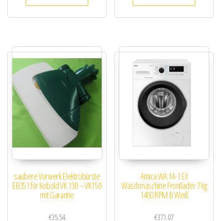
saubere Vorwerk Elektrobürste
Amica WA 14-1 EX
EB351 für Kobold VK 130 – VK150
Waschmaschine Frontlader 7 kg
mit Garantie
1400 RPM B Weiß
€
35.54
€
371.07