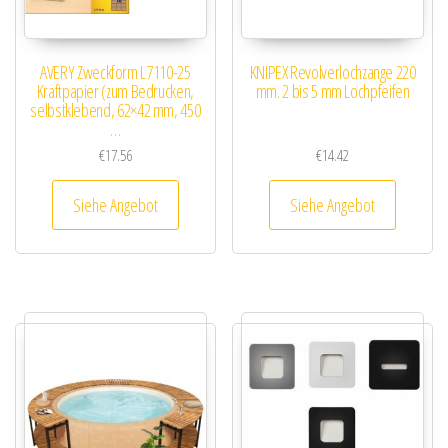
AVERY Zweckform L7110-25
KNIPEX Revolverlochzange 220
Kraftpapier (zum Bedrucken,
mm. 2 bis 5 mm Lochpfeifen
selbstklebend, 62×42 mm, 450
…
€
17.56
€
14.42
Siehe Angebot
Siehe Angebot