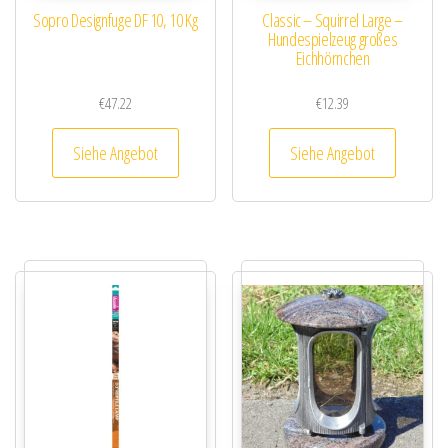
Sopro Designfuge DF 10, 10 Kg
Classic – Squirrel Large –
Hundespielzeug großes
Eichhörnchen
€
47.22
€
12.39
Siehe Angebot
Siehe Angebot