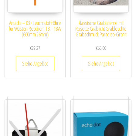
Arcadia – D3+ Leuchtstoffröhre
klassische Grablaterne mit
für Wüsten-Reptilien, T8 – 18W
Rosette Grablicht Grableuchte
(600mm 26mm)
Grabschmuck Paradiso-Granit
€
29.27
€
66.00
Siehe Angebot
Siehe Angebot