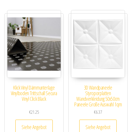
Klick Vinyl Dämmunterlage
3D Wandpaneele
Vinylboden Trittschall Secura
Styroporplatten
Vinyl Click Black
Wandverkleidung 50x50cm
Paneele Große Auswahl 1qm
€
21.25
€
6.37
Siehe Angebot
Siehe Angebot