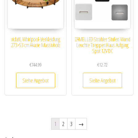
vidaXL Whirlpool-Verkleidung
ZAMEL LED Strahler Stufen Wand
273×53 cm Akazie Massivholz
Leuchte Treppen Haus Aufgang
Spot 12V DC
€
744.99
€
12.72
Siehe Angebot
Siehe Angebot
1
2
3
→