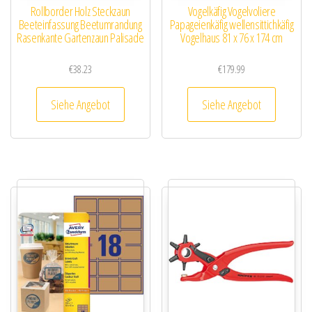
Rollborder Holz Steckzaun
Vogelkäfig Vogelvoliere
Beeteinfassung Beetumrandung
Papageienkäfig wellensittichkäfig
Rasenkante Gartenzaun Palisade
Vogelhaus 81 x 76 x 174 cm
€
38.23
€
179.99
Siehe Angebot
Siehe Angebot