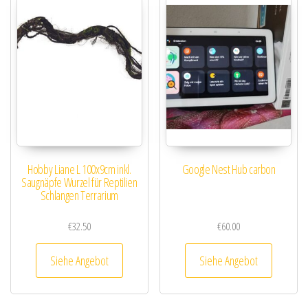
Hobby Liane L 100x9cm inkl.
Google Nest Hub carbon
Saugnäpfe Wurzel für Reptilien
Schlangen Terrarium
€
32.50
€
60.00
Siehe Angebot
Siehe Angebot