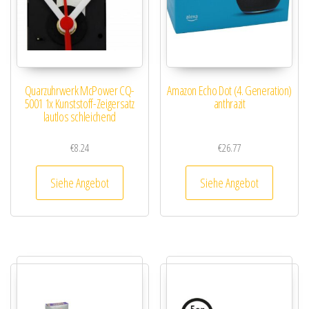
Quarzuhrwerk McPower CQ-
Amazon Echo Dot (4. Generation)
5001 1x Kunststoff-Zeigersatz
anthrazit
lautlos schleichend
€
8.24
€
26.77
Siehe Angebot
Siehe Angebot