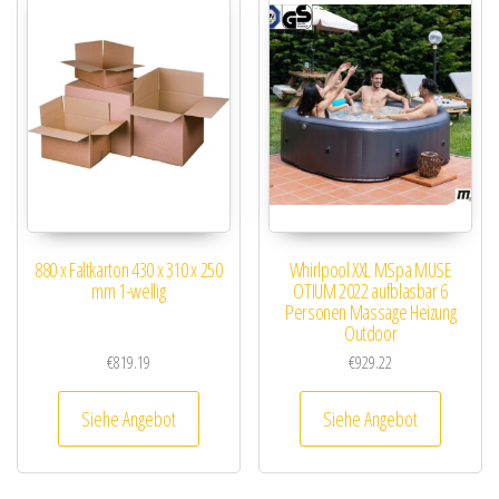
880 x Faltkarton 430 x 310 x 250
Whirlpool XXL MSpa MUSE
mm 1-wellig
OTIUM 2022 aufblasbar 6
Personen Massage Heizung
Outdoor
€
819.19
€
929.22
Siehe Angebot
Siehe Angebot