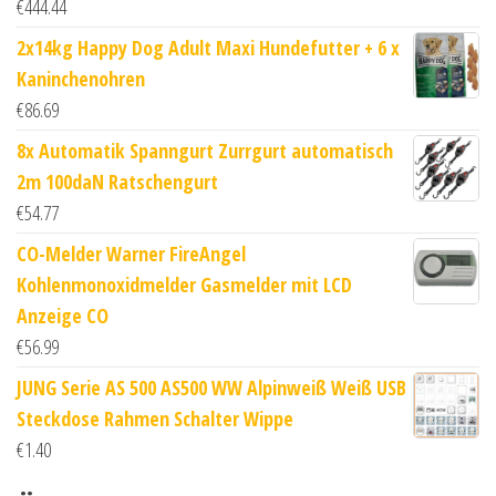
€
444.44
2x14kg Happy Dog Adult Maxi Hundefutter + 6 x
Kaninchenohren
€
86.69
8x Automatik Spanngurt Zurrgurt automatisch
2m 100daN Ratschengurt
€
54.77
CO-Melder Warner FireAngel
Kohlenmonoxidmelder Gasmelder mit LCD
Anzeige CO
€
56.99
JUNG Serie AS 500 AS500 WW Alpinweiß Weiß USB
Steckdose Rahmen Schalter Wippe
€
1.40