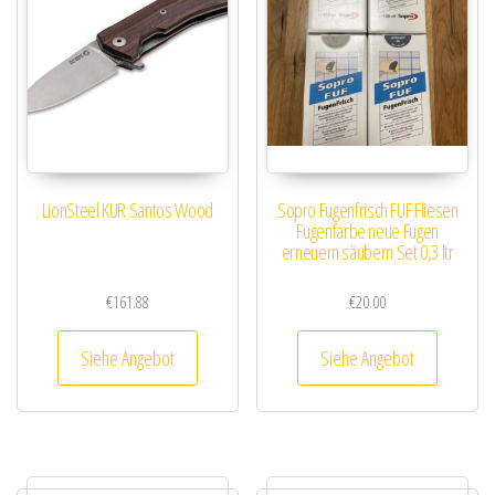
LionSteel KUR Santos Wood
Sopro Fugenfrisch FUF Fliesen
Fugenfarbe neue Fugen
erneuern säubern Set 0,3 ltr
€
161.88
€
20.00
Siehe Angebot
Siehe Angebot