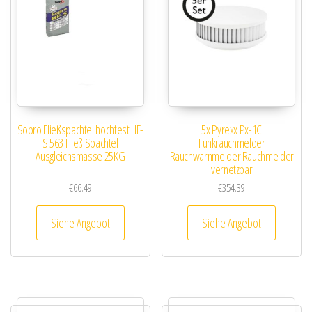
Sopro Fließspachtel hochfest HF-
5x Pyrexx Px-1C
S 563 Fließ Spachtel
Funkrauchmelder
Ausgleichsmasse 25KG
Rauchwarnmelder Rauchmelder
vernetzbar
€
66.49
€
354.39
Siehe Angebot
Siehe Angebot