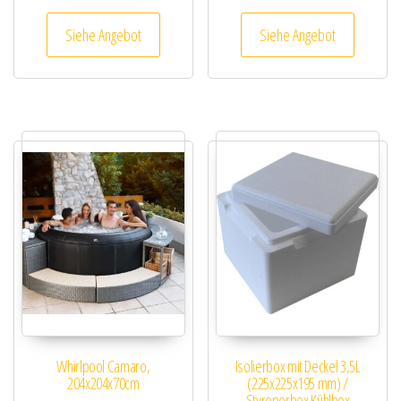
Siehe Angebot
Siehe Angebot
Whirlpool Camaro,
Isolierbox mit Deckel 3,5L
204x204x70cm
(225x225x195 mm) /
Styroporbox Kühlbox