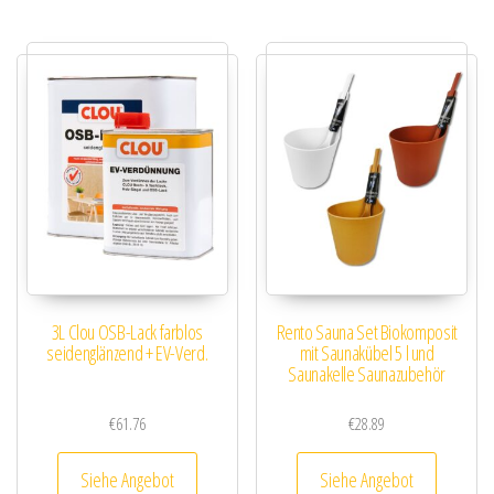
3L Clou OSB-Lack farblos
Rento Sauna Set Biokomposit
seidenglänzend + EV-Verd.
mit Saunakübel 5 l und
Saunakelle Saunazubehör
€
61.76
€
28.89
Siehe Angebot
Siehe Angebot