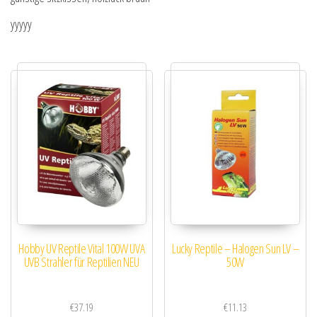
yyyyy
Hobby UV Reptile Vital 100W UVA
Lucky Reptile – Halogen Sun LV –
UVB Strahler für Reptilien NEU
50W
€
37.19
€
11.13