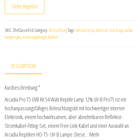
Siehe Angebot
SKU:
29ef2acce61d
Category:
Beleuchtung
Tags:
fahrrad hera
,
harbour 2nd fenja
,
kallax
hängeregal
,
wohnungsklingel kaufen
DESCRIPTION
Kurzbeschreibung *
Arcadia Pro T5 UVB Kit 54 Watt Reptile Lamp 12% UV-B ProT5 ist ein
hochanpassungsfähiges Beleuchtungskit mit hochwertiger interner
Elektronik, einem hochwirksamen, aber abnehmbaren Reflektor-
Stromkabel-Fitting-Set, einem Free-Link-Kabel und einer Auswahl an
Arcadia Reptilien HO-T5- UV-B Lampe. Diese… Mehr