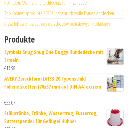
Rollläden: Mehr als nur Lichtschutz für Ihr Zuhause
Top Kosmetikprodukte 2026 für anspruchsvolle Frauen entdecken
Drzwi loftowe i balustrady do schodów policzkowych nakładanych
Produkte
Symbols Snug Snug One Doggy Hundedecke mit
?rmeln
€
13.98
AVERY Zweckform L6133-20 Typenschild
Folienetiketten (70x37 mm auf DIN A4, extrem
...
€
33.07
Stülptränke, Tränke, Wassertrog, Futtertog,
Futterspender für Geflügel Hühner