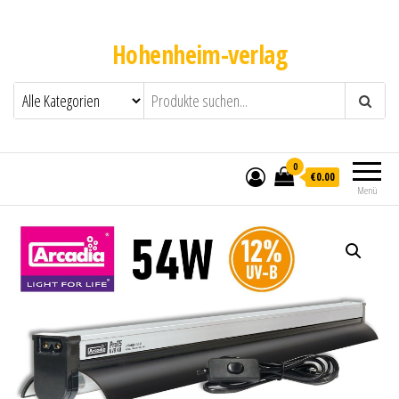
Hohenheim-verlag
0
€0.00
Menü