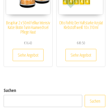
Beaphar 2 x 50 ml Fellkur Intensiv
Otto Fixfritz Der Haftstarke Acrylat
Katze Biotin Turin Haarwechsel
Klebstoff weiß 10 x 310 ml
Pflege Haut
€
16.43
€
49.50
Siehe Angebot
Siehe Angebot
Suchen
Suchen