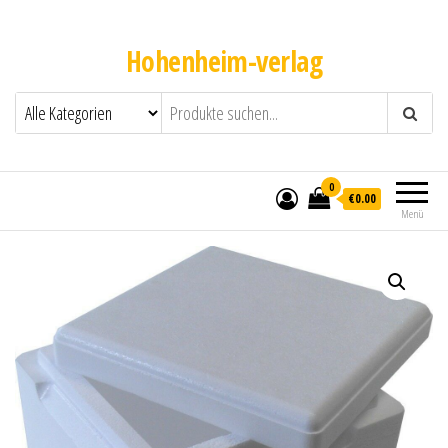
Hohenheim-verlag
0
€0.00
Menü