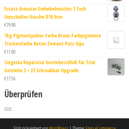
Ersatz-Armatur Einhebelmischer 3 fach
Umschalter Dusche D10 9cm
€
79.90
1kg Pigmentpulver Farbe Braun Farbpigmente
Trockenfarbe Beton Zement Putz Gips
€
11.60
Siegenia Reparatur Getriebeschloß für Trial
Getriebe 3 + 23 Schraubbar Upgrade
€
17.56
Überprüfen
zzzzz
Stolz präsentiert von
WordPress
|
Theme:
Envo eCommerce