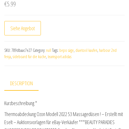
€
5.99
Siehe Angebot
SKU:
789dbaac7e27
Category:
null
Tags:
bepo säge
,
diaetoxil kaufen
,
harbour 2nd
fenja
,
sideboard für die küche
,
teamsport adidas
DESCRIPTION
Kurzbeschreibung *
Thermoabdeckung Ozon Modell 2022 53 Massagedüsen ! – Erstellt mit
Eselt – Auktionsvorlagen für eBay-Verkäufer ***BEAUTY PARADIES