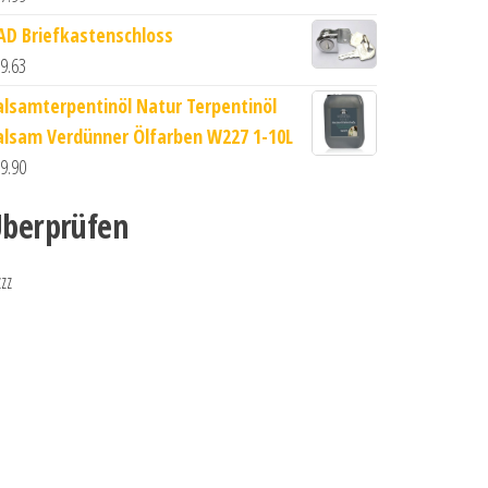
AD Briefkastenschloss
9.63
alsamterpentinöl Natur Terpentinöl
alsam Verdünner Ölfarben W227 1-10L
9.90
berprüfen
zzz