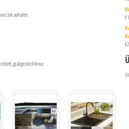
D
sen Link aufrufen.
€
1
B
B
€
2
Ü
terbett, grabgesteck kreuz
zz