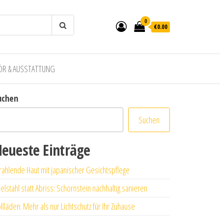
0
€0.00
ÖR & AUSSTATTUNG
uchen
Suchen
eueste Einträge
rahlende Haut mit japanischer Gesichtspflege
elstahl statt Abriss: Schornstein nachhaltig sanieren
llläden: Mehr als nur Lichtschutz für Ihr Zuhause