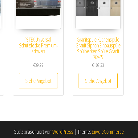
PETEX Universal-
Granitspüle Küchenspüle
Schutzdecke Premium,
Granit Siphon Einbauspüle
schwarz
Spülbecken Spüle Granit
76×45
€
39.99
€
102.33
Siehe Angebot
Siehe Angebot
Stolz präsentiert von
WordPress
|
Theme:
Envo eCommerce