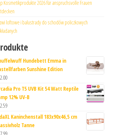
p Kosmetikprodukte 2026 für anspruchsvolle Frauen
tdecken
zwi loftowe i balustrady do schodów policzkowych
kładanych
rodukte
nuffelwuff Hundebett Emma in
astellfarben Sunshine Edition
2.00
rcadia Pro T5 UVB Kit 54 Watt Reptile
amp 12% UV-B
2.59
idaXL Kaninchenstall 183x90x46,5 cm
assivholz Tanne
7.99