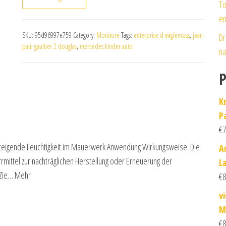
To
en
SKU:
95d96997e759
Category:
Monitore
Tags:
enterprise d eaglemoss
,
jean
Dr
paul gaultier 2 douglas
,
mercedes kinder auto
na
P
K
P
€
7
steigende Feuchtigkeit im Mauerwerk Anwendung Wirkungsweise: Die
A
errmittel zur nachträglichen Herstellung oder Erneuerung der
L
 Zie… Mehr
€
8
v
M
€
8