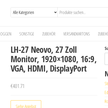
LOGGEN
SONSTIGE
ZUBEHÖR
VERSANDKARTONS
ZUBEH
LH-27 Neovo, 27 Zoll
S
Monitor, 1920×1080, 16:9,
VGA, HDMI, DisplayPort
N
St
€
401.71
Ed
Ro
Siehe Angebot