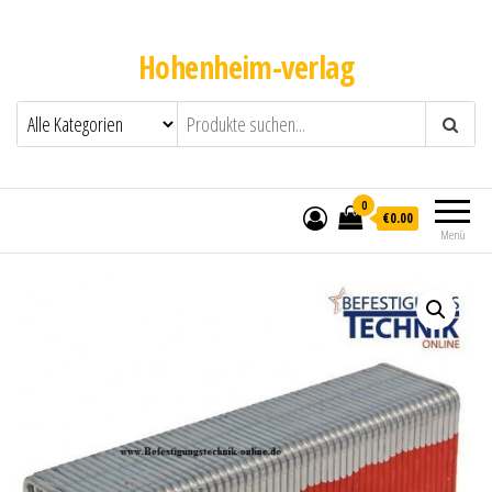
Hohenheim-verlag
0
€0.00
Menü