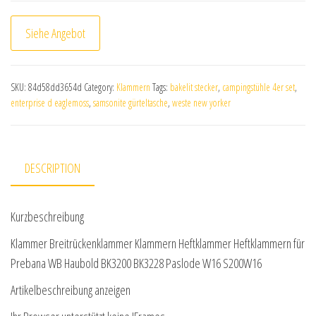
Siehe Angebot
SKU:
84d58dd3654d
Category:
Klammern
Tags:
bakelit stecker
,
campingstühle 4er set
,
enterprise d eaglemoss
,
samsonite gürteltasche
,
weste new yorker
DESCRIPTION
Kurzbeschreibung
Klammer Breitrückenklammer Klammern Heftklammer Heftklammern für
Prebana WB Haubold BK3200 BK3228 Paslode W16 S200W16
Artikelbeschreibung anzeigen