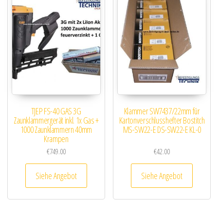
TJEP FS-40 GAS 3G
Klammer SW7437/22mm für
Zaunklammergerät inkl. 1x Gas +
Kartonverschlusshefter Bostitch
1000 Zaunklammern 40mm
MS-SW22-E DS-SW22-E KL-0
Krampen
€
749.00
€
42.00
Siehe Angebot
Siehe Angebot