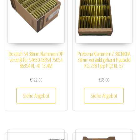
Bostitch S4 38mm Klammern DP
Prebena Klammern Z 38CNKHA
verzinkt für S4650 438S4 750S4
38mm verzinkt geharzt Haubold
863S4 KL-41 13,4M
KG 738 Tjep PQZ KL-57
€
122.00
€
78.00
Siehe Angebot
Siehe Angebot