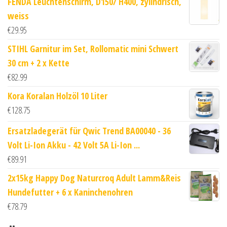
FENDA Leuchtenschirm, D150/ H400, zylindrisch,
weiss
€
29.95
STIHL Garnitur im Set, Rollomatic mini Schwert
30 cm + 2 x Kette
€
82.99
Kora Koralan Holzöl 10 Liter
€
128.75
Ersatzladegerät für Qwic Trend BA00040 - 36
Volt Li-Ion Akku - 42 Volt 5A Li-Ion ...
€
89.91
2x15kg Happy Dog Naturcroq Adult Lamm&Reis
Hundefutter + 6 x Kaninchenohren
€
78.79