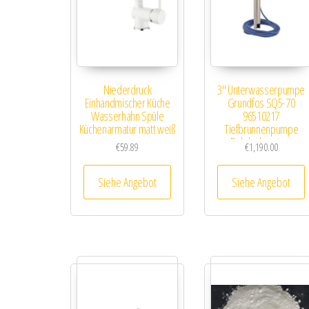
Niederdruck
3″ Unterwasserpumpe
Einhandmischer Küche
Grundfos SQ5-70
Wasserhahn Spüle
96510217
Küchenarmatur matt weiß
Tiefbrunnenpumpe
Bohrlochpumpe
€
59.89
€
1,190.00
Siehe Angebot
Siehe Angebot