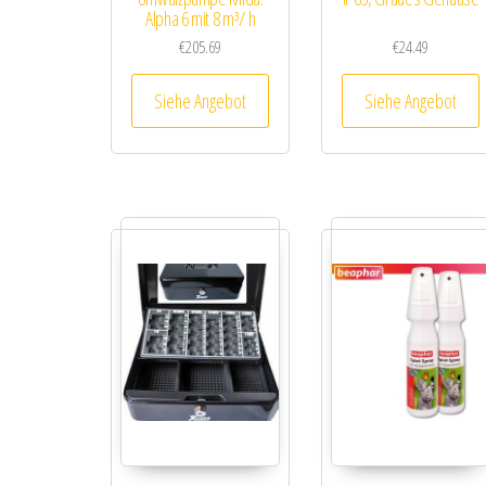
Alpha 6 mit 8 m³/ h
€
205.69
€
24.49
Siehe Angebot
Siehe Angebot