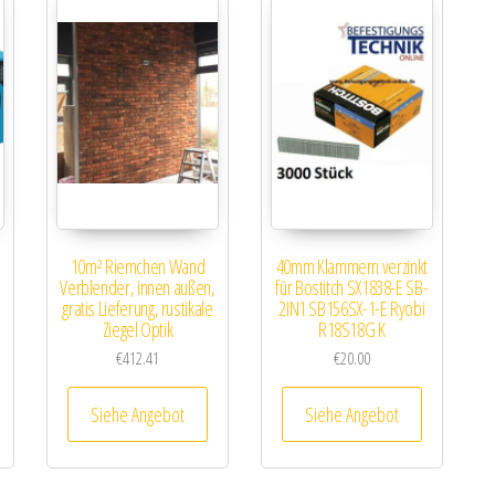
10m² Riemchen Wand
40mm Klammern verzinkt
Verblender, innen außen,
für Bostitch SX1838-E SB-
gratis Lieferung, rustikale
2IN1 SB156SX-1-E Ryobi
Ziegel Optik
R18S18G K
€
412.41
€
20.00
Siehe Angebot
Siehe Angebot