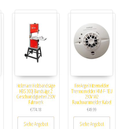
Holzmann Holzbandsäge
FireAngel Hitzemelder
HBS 300J Bandsäge 2
Thermomelder HM-F-1EU
Geschwindigkeiten 230V
230V W2
Fahrwerk
Rauchwarnmelder Kabel
€
774.18
€
49.99
Siehe Angebot
Siehe Angebot