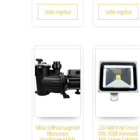
Siehe Angebot
Siehe Angebot
Midas Selbstansaugende
LED Flutlicht mit Sensor
Filterpumpe
30W, 3000K Warmweiß,
Umwälzpumpe Mida.
IP65, Graues Gehäuse