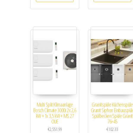
Multi Split Klimaanlage
Granitspüle Küchenspüle
Bosch Climate 3000i 2x 2,6
Granit Siphon Einbauspül
kW + 1x 3,5 kW + MS 27
Spülbecken Spüle Granit
OUE
76×45
€
2,551.99
€
102.33