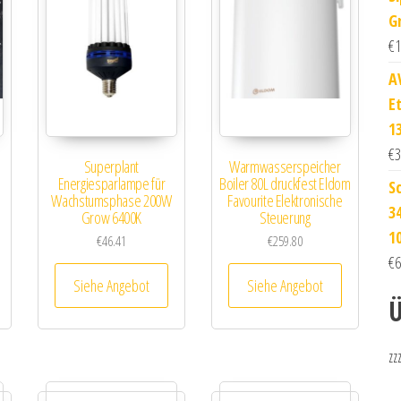
G
€
1
A
E
13
€
3
Superplant
Warmwasserspeicher
Energiesparlampe für
Boiler 80L druckfest Eldom
S
Wachstumsphase 200W
Favourite Elektronische
3
Grow 6400K
Steuerung
1
€
46.41
€
259.80
€
6
Siehe Angebot
Siehe Angebot
Ü
zz