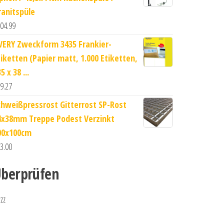
ranitspüle
04.99
VERY Zweckform 3435 Frankier-
tiketten (Papier matt, 1.000 Etiketten,
5 x 38 ...
9.27
chweißpressrost Gitterrost SP-Rost
4x38mm Treppe Podest Verzinkt
00x100cm
3.00
berprüfen
zzz