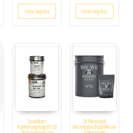
Siehe Angebot
Siehe Angebot
Epoxidharz
2K Fliesenlack
Kopfversiegelung BS120
Fliesenfarbe Bodenfliesen
2K-Epoxid Top Coat
Farbauswahl