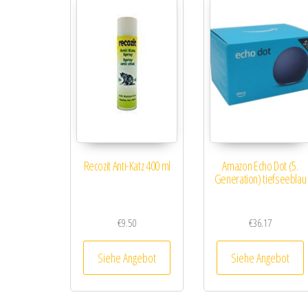
Recozit Anti-Katz 400 ml
Amazon Echo Dot (5.
Generation) tiefseeblau
€
9.50
€
36.17
Siehe Angebot
Siehe Angebot