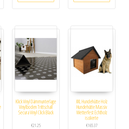
Klick Vinyl Dämmunterlage
XXL Hundehütte Holz
e
Vinylboden Trittschall
Hundehütte Massiv
Secura Vinyl Click Black
Wetterfest Echtholz
isolierte
€
21.25
€
165.37