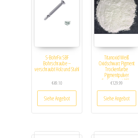
S-BohrFix SBF
Titanoxid Weiß
Bohrschraube –
Oxidschwarz Pigment
verschraubt Holz und Stahl
Trockenfarbe
Pigmentpulver
Farbpigment 25kg
€
49.10
€
129.99
Siehe Angebot
Siehe Angebot