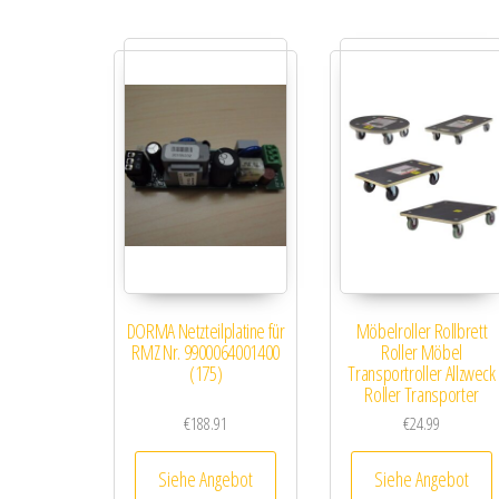
DORMA Netzteilplatine für
Möbelroller Rollbrett
RMZ Nr. 9900064001400
Roller Möbel
(175)
Transportroller Allzweck
Roller Transporter
€
188.91
€
24.99
Siehe Angebot
Siehe Angebot