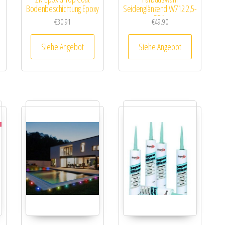
Bodenbeschichtung Epoxy
Seidenglänzend W712 2,5-
20Kg
€
30.91
€
49.90
Siehe Angebot
Siehe Angebot