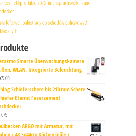
p Kosmetikprodukte 2026 für anspruchsvolle Frauen
tdecken
zwi loftowe i balustrady do schodów policzkowych
kładanych
rodukte
etatmo Smarte Überwachungskamera
ußen, WLAN, Integrierte Beleuchtung
65.00
chlag Schieferschere bis 210 mm Schere
chiefer Eternit Faserzement
achdecker
7.75
pülbecken ARGO mit Armatur, mit
iphon / 48,5x44cm Küchenspüle /