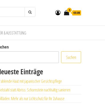
0
€0.00
ÖR & AUSSTATTUNG
uchen
Suchen
eueste Einträge
rahlende Haut mit japanischer Gesichtspflege
elstahl statt Abriss: Schornstein nachhaltig sanieren
llläden: Mehr als nur Lichtschutz für Ihr Zuhause