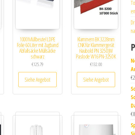
To
en
Dr
na
1000 Müllbeutel LDPE
Klammern BK 3228mm
P
Folie 60 Liter mit Zugband
CNK für Klammergerät
Abfallsäcke Müllsäcke
Haubold PN 3250 JW
schwarz
Paslode W16 PN-3250 K
N
€
125.79
€
132.00
A
€
2
Siehe Angebot
Siehe Angebot
S
S
D
€
8
S
S