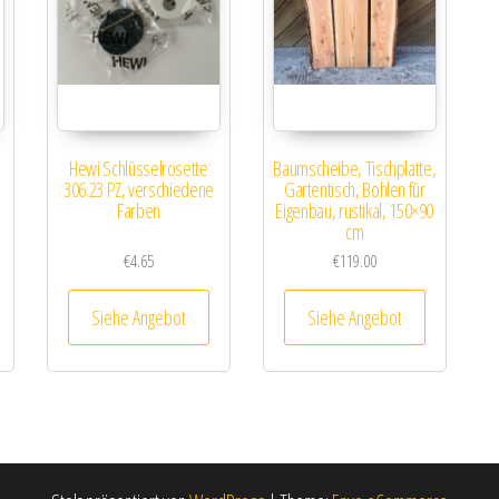
Hewi Schlüsselrosette
Baumscheibe, Tischplatte,
306.23 PZ, verschiedene
Gartentisch, Bohlen für
Farben
Eigenbau, rustikal, 150×90
cm
€
4.65
€
119.00
Siehe Angebot
Siehe Angebot