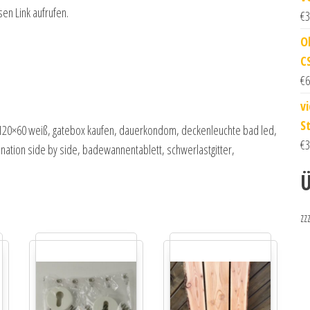
sen Link aufrufen.
€
3
Ob
C
€
6
v
S
t 120×60 weiß, gatebox kaufen, dauerkondom, deckenleuchte bad led,
€
3
nation side by side, badewannentablett, schwerlastgitter,
Ü
zz