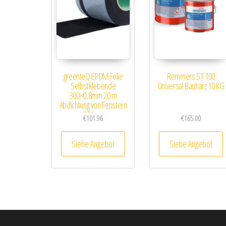
greenteQ EPDM Folie
Remmers ST 100
Selbstklebende
Universal Bauharz 10 KG
300×0,8mm 20 m
Abdichtung von Fenstern
&Türen
€
101.96
€
165.00
Siehe Angebot
Siehe Angebot