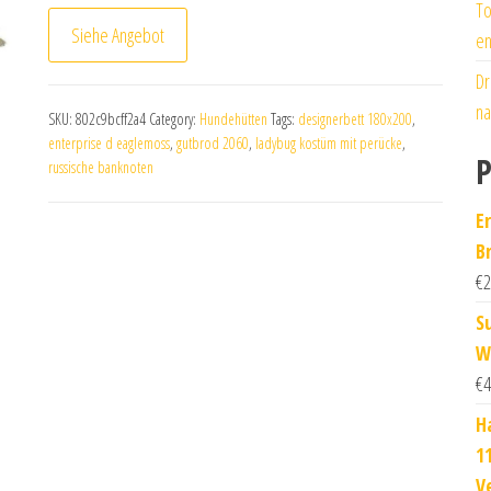
To
Siehe Angebot
en
Dr
na
SKU:
802c9bcff2a4
Category:
Hundehütten
Tags:
designerbett 180x200
,
enterprise d eaglemoss
,
gutbrod 2060
,
ladybug kostüm mit perücke
,
P
russische banknoten
E
B
€
2
S
W
€
4
H
1
V