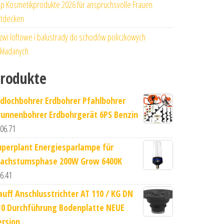
p Kosmetikprodukte 2026 für anspruchsvolle Frauen
tdecken
zwi loftowe i balustrady do schodów policzkowych
kładanych
rodukte
rdlochbohrer Erdbohrer Pfahlbohrer
runnenbohrer Erdbohrgerät 6PS Benzin
06.71
uperplant Energiesparlampe für
achstumsphase 200W Grow 6400K
6.41
auff Anschlusstrichter AT 110 / KG DN
10 Durchführung Bodenplatte NEUE
ersion