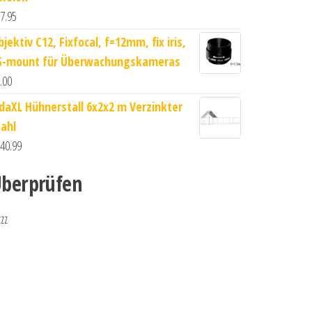
7.95
jektiv C12, Fixfocal, f=12mm, fix iris,
S-mount für Überwachungskameras
.00
idaXL Hühnerstall 6x2x2 m Verzinkter
tahl
40.99
berprüfen
zzz