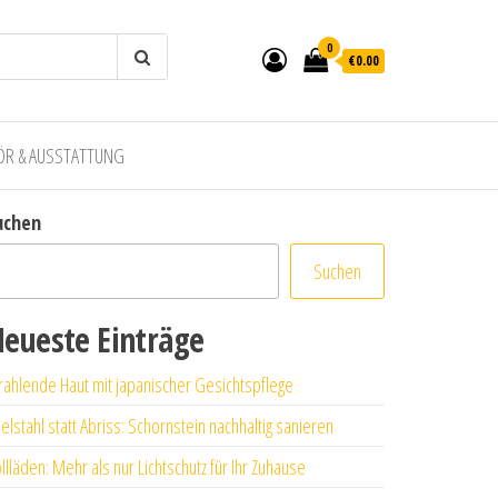
0
€0.00
ÖR & AUSSTATTUNG
uchen
Suchen
eueste Einträge
rahlende Haut mit japanischer Gesichtspflege
elstahl statt Abriss: Schornstein nachhaltig sanieren
llläden: Mehr als nur Lichtschutz für Ihr Zuhause