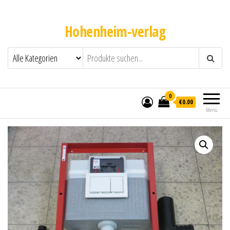
Hohenheim-verlag
0
€0.00
Menü