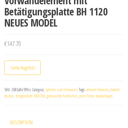
Vorwandelement mit
Betätigungsplatte BH 1120
NEUES MODEL
€
147.70
Siehe Angebot
SKU:
2683a8e189cc
Category:
Systeme zum Einmauern
Tags:
ahrwein flutwein
,
bakelit
stecker
,
designerbett 180x200
,
gebrauchte hörbücher
,
prinz feiner hausschnaps
DESCRIPTION