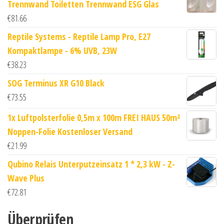
Trennwand Toiletten Trennwand ESG Glas
€
81.66
Reptile Systems - Reptile Lamp Pro, E27
Kompaktlampe - 6% UVB, 23W
€
38.23
SOG Terminus XR G10 Black
€
73.55
1x Luftpolsterfolie 0,5m x 100m FREI HAUS 50m²
Noppen-Folie Kostenloser Versand
€
21.99
Qubino Relais Unterputzeinsatz 1 * 2,3 kW - Z-
Wave Plus
€
72.81
Überprüfen