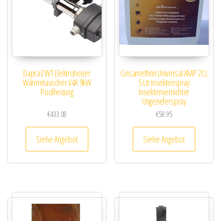
Dapra EWT Elektroheizer
Grisamethrin Universal AMP 2CL
Wärmetauscher V4A 9kW
5 Ltr Insektenspray
Poolheizung
Insektenvernichter
Ungezieferspray
€
433.08
€
58.95
Siehe Angebot
Siehe Angebot