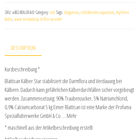
SKU:
a48240b284c0
Category:
null
Tags:
dragunow
,
schildkröten aquarium
,
töpfchen
farbe
,
www mediashop tv flexi wonder
DESCRIPTION
Kurzbeschreibung *
Blattisan Kälber Star stabilisiert die Darmflora und Verdauung bei
Kälbern. Dadurch kann gefährlichen Kälberdurchfällen sicher vorgebeugt
werden. Zusammensetzung: 90% Traubenzucker, 5% Natriumchlorid,
0,9% Calciumcarbonat 5 kg Eimer Blattisan ist eine Marke der Profuma
Spezialfutterwerke GmbH & Co. … Mehr
* maschinell aus der Artikelbeschreibung erstellt