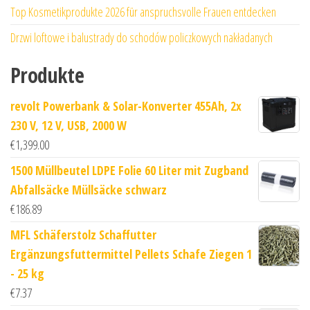
Top Kosmetikprodukte 2026 für anspruchsvolle Frauen entdecken
Drzwi loftowe i balustrady do schodów policzkowych nakładanych
Produkte
revolt Powerbank & Solar-Konverter 455Ah, 2x
230 V, 12 V, USB, 2000 W
€
1,399.00
1500 Müllbeutel LDPE Folie 60 Liter mit Zugband
Abfallsäcke Müllsäcke schwarz
€
186.89
MFL Schäferstolz Schaffutter
Ergänzungsfuttermittel Pellets Schafe Ziegen 1
- 25 kg
€
7.37