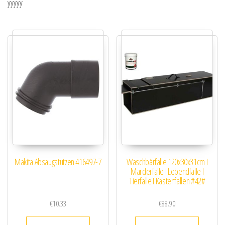
yyyyy
Makita Absaugstutzen 416497-7
Waschbärfalle 120x30x31cm I
Marderfalle I Lebendfalle I
Tierfalle I Kastenfallen #42#
€
10.33
€
88.90