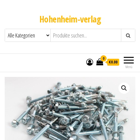
Hohenheim-verlag
0
€0.00
Menü