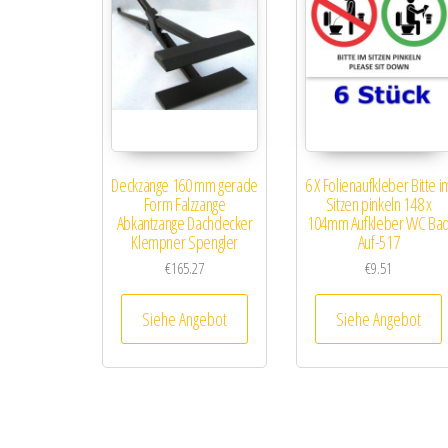
Deckzange 160 mm gerade
6 X Folienaufkleber Bitte i
Form Falzzange
Sitzen pinkeln 148 x
Abkantzange Dachdecker
104mm Aufkleber WC Ba
Klempner Spengler
Auf-517
€
165.27
€
9.51
Siehe Angebot
Siehe Angebot