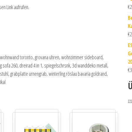
€
2
sen Link aufrufen.
B
K
€
2
E
G
, wohnwand toronto, grovana uhren, wohnzimmer sideboard,
2
 sofa 260, dreirad 4 in 1, spiegelschrsnk, 3d wanddeko metall,
€
3
tuhl, grabplatte urnengrab, winterling röslau bavaria goldrand,
ikal
Ü
zz