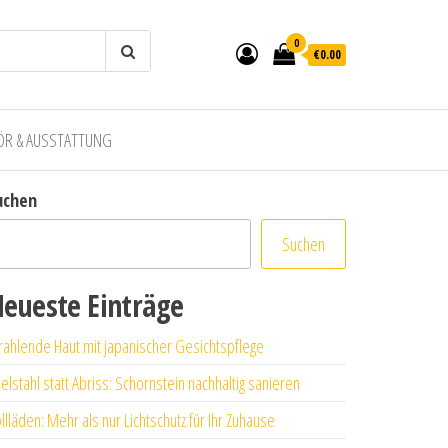
0
€0.00
ÖR & AUSSTATTUNG
uchen
Suchen
eueste Einträge
rahlende Haut mit japanischer Gesichtspflege
elstahl statt Abriss: Schornstein nachhaltig sanieren
llläden: Mehr als nur Lichtschutz für Ihr Zuhause