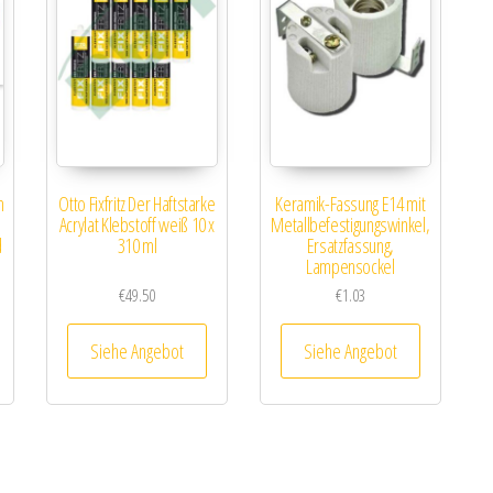
m
Otto Fixfritz Der Haftstarke
Keramik-Fassung E14 mit
Acrylat Klebstoff weiß 10 x
Metallbefestigungswinkel,
d
310 ml
Ersatzfassung,
Lampensockel
€
49.50
€
1.03
Siehe Angebot
Siehe Angebot