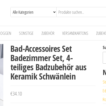
LOGGEN
SONSTIGE
ZUBEHÖR
VERSANDKARTONS
ZUBEH
Bad-Accessoires Set
S
Badezimmer Set, 4-
teiliges Badzubehör aus
N
Keramik Schwänlein
St
Ed
€
34.10
Ro