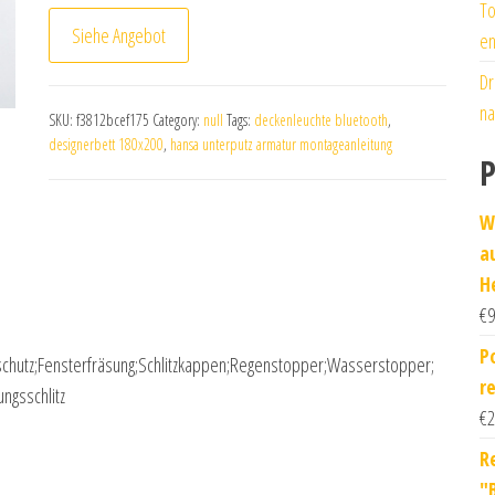
To
Siehe Angebot
en
Dr
na
SKU:
f3812bcef175
Category:
null
Tags:
deckenleuchte bluetooth
,
designerbett 180x200
,
hansa unterputz armatur montageanleitung
P
W
a
H
€
9
P
chutz;Fensterfräsung;Schlitzkappen;Regenstopper;Wasserstopper;
r
ngsschlitz
€
2
R
"