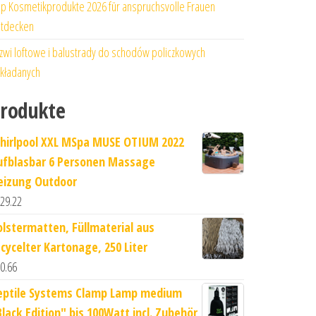
p Kosmetikprodukte 2026 für anspruchsvolle Frauen
tdecken
zwi loftowe i balustrady do schodów policzkowych
kładanych
rodukte
hirlpool XXL MSpa MUSE OTIUM 2022
ufblasbar 6 Personen Massage
eizung Outdoor
29.22
olstermatten, Füllmaterial aus
ecycelter Kartonage, 250 Liter
0.66
eptile Systems Clamp Lamp medium
Black Edition" bis 100Watt incl. Zubehör