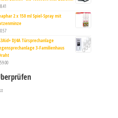
8.41
eaphar 2 x 150 ml Spiel-Spray mit
atzenminze
0.57
S3Aid+ DJ4A Türsprechanlage
egensprechanlage 3-Familienhaus
Draht
59.00
berprüfen
zzz