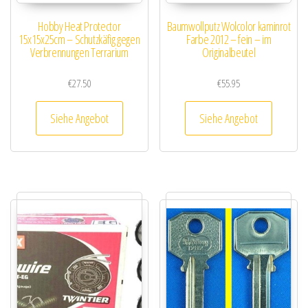
Hobby Heat Protector
Baumwollputz Wolcolor kaminrot
15x15x25cm – Schutzkäfig gegen
Farbe 2012 – fein – im
Verbrennungen Terrarium
Originalbeutel
€
27.50
€
55.95
Siehe Angebot
Siehe Angebot