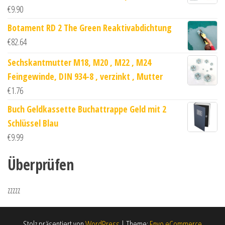
€
9.90
Botament RD 2 The Green Reaktivabdichtung
€
82.64
Sechskantmutter M18, M20 , M22 , M24
Feingewinde, DIN 934-8 , verzinkt , Mutter
€
1.76
Buch Geldkassette Buchattrappe Geld mit 2
Schlüssel Blau
€
9.99
Überprüfen
zzzzz
Stolz präsentiert von
WordPress
|
Theme:
Envo eCommerce