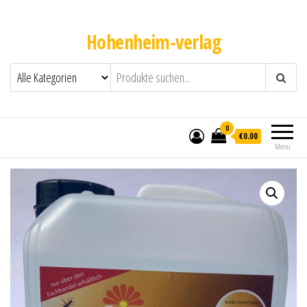
Hohenheim-verlag
0
€0.00
Menü