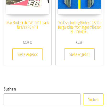
Max Bindedraht TW 1061T blank
Schlüsselrohling Börkey 1282 für
für Max RB 441T
Burgwächter Vorhängeschlösser
Nr. 116/40 + ..
€
250.00
€
5.99
Siehe Angebot
Siehe Angebot
Suchen
Suchen