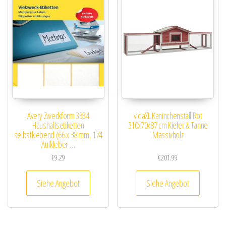
Avery Zweckform 3334
vidaXL Kaninchenstall Rot
Haushaltsetiketten
310x70x87 cm Kiefer & Tanne
selbstklebend (66 x 38 mm, 174
Massivholz
Aufkleber …
€
9.29
€
201.99
Siehe Angebot
Siehe Angebot