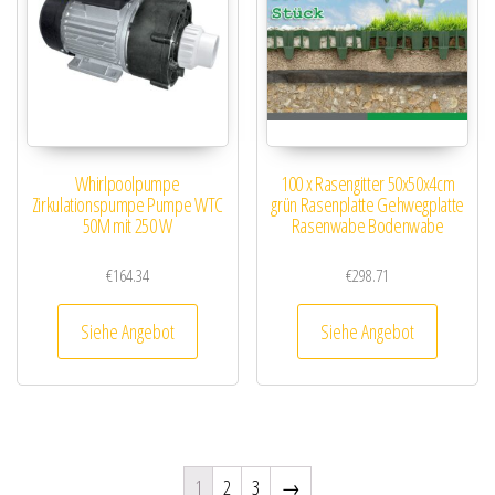
Whirlpoolpumpe
100 x Rasengitter 50x50x4cm
Zirkulationspumpe Pumpe WTC
grün Rasenplatte Gehwegplatte
50M mit 250 W
Rasenwabe Bodenwabe
€
164.34
€
298.71
Siehe Angebot
Siehe Angebot
1
2
3
→