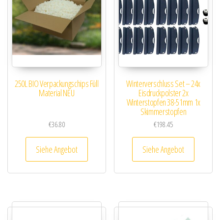
250L BIO Verpackungschips Füll
Winterverschluss Set – 24x
Material NEU
Eisdruckpolster 2x
Winterstopfen 38-51mm 1x
Skimmerstopfen
€
36.80
€
198.45
Siehe Angebot
Siehe Angebot