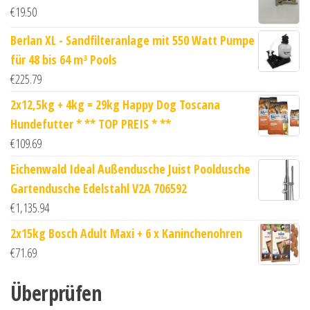
€
19.50
Berlan XL - Sandfilteranlage mit 550 Watt Pumpe
für 48 bis 64 m³ Pools
€
225.79
2x12,5kg + 4kg = 29kg Happy Dog Toscana
Hundefutter * ** TOP PREIS * **
€
109.69
Eichenwald Ideal Außendusche Juist Pooldusche
Gartendusche Edelstahl V2A 706592
€
1,135.94
2x15kg Bosch Adult Maxi + 6 x Kaninchenohren
€
71.69
Überprüfen