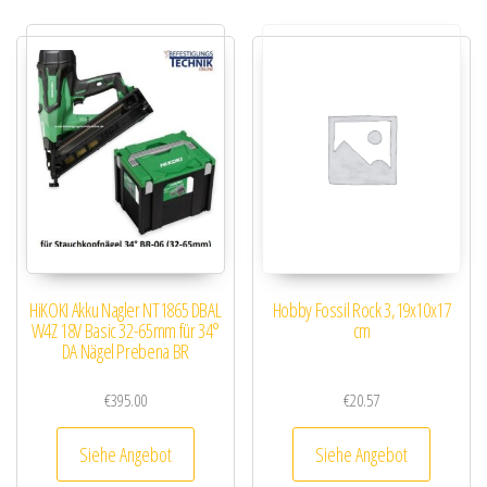
HiKOKI Akku Nagler NT1865 DBAL
Hobby Fossil Rock 3,19x10x17
W4Z 18V Basic 32-65mm für 34°
cm
DA Nägel Prebena BR
€
395.00
€
20.57
Siehe Angebot
Siehe Angebot