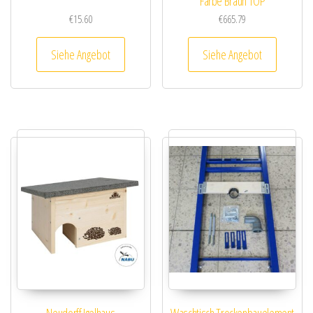
Farbe Braun TOP
€
15.60
€
665.79
Siehe Angebot
Siehe Angebot
Neudorff Igelhaus
Waschtisch Trockenbauelement