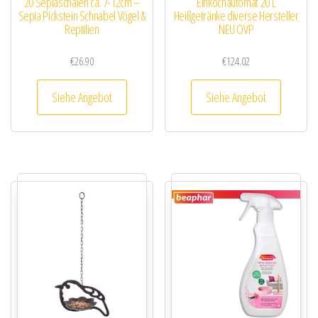
20 Sepiaschalen ca. 7-12cm –
Einkochautomat 20 L
Sepia Pickstein Schnabel Vögel &
Heißgetränke diverse Hersteller
Reptilien
NEU OVP
€
26.90
€
124.02
Siehe Angebot
Siehe Angebot