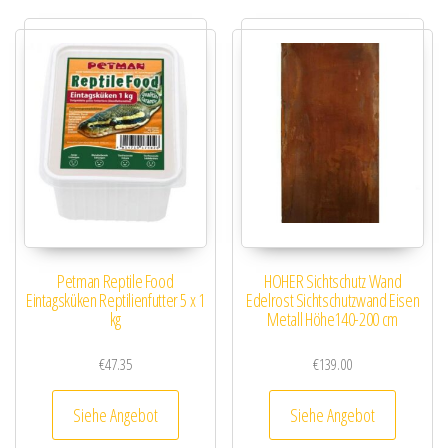
Petman Reptile Food
HOHER Sichtschutz Wand
Eintagsküken Reptilienfutter 5 x 1
Edelrost Sichtschutzwand Eisen
kg
Metall Höhe140-200 cm
€
47.35
€
139.00
Siehe Angebot
Siehe Angebot