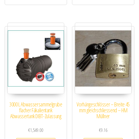
3000 L Abwassersammelgrube
Vorhängeschlösser – Breite 45
flacher Fäkalientank
mm gleichschliessend – HM
Abwassertank DIBT-Zulassung
Müllner
€
1,549.00
€
9.16