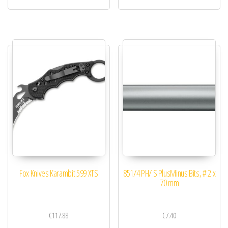
Fox Knives Karambit 599 XTS
851/4 PH/ S PlusMinus Bits, # 2 x
70 mm
€
117.88
€
7.40