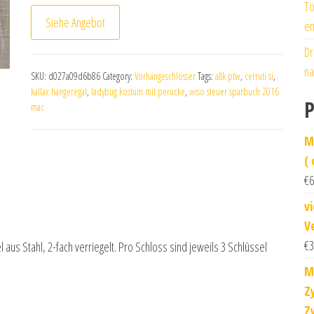
To
Siehe Angebot
en
Dr
na
SKU:
d027a09d6b86
Category:
Vorhängeschlösser
Tags:
a&k ptw
,
cerruti si
,
kallax hängeregal
,
ladybug kostüm mit perücke
,
wiso steuer sparbuch 2016
P
mac
M
(
€
6
v
V
€
3
us Stahl, 2-fach verriegelt. Pro Schloss sind jeweils 3 Schlüssel
M
Z
Z