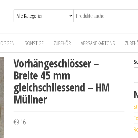
LOGGEN
SONSTIGE
ZUBEHÖR
VERSANDKARTONS
ZUBEH
Vorhängeschlösser –
S
Breite 45 mm
gleichschliessend – HM
N
Müllner
St
Ed
€
9.16
Ro