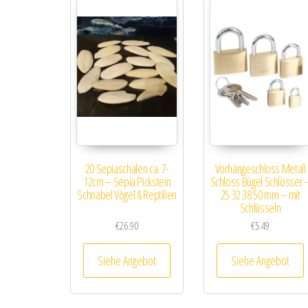
20 Sepiaschalen ca. 7-
Vorhängeschloss Metall
12cm – Sepia Pickstein
Schloss Bügel Schlösser 
Schnabel Vögel & Reptilien
25 32 38 50 mm – mit
Schlüsseln
€
26.90
€
5.49
Siehe Angebot
Siehe Angebot