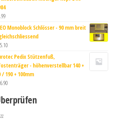
984
.99
SEO Monoblock Schlösser - 90 mm breit
 gleichschliessend
5.10
urotec Pedix Stützenfuß,
fostenträger - höhenverstellbar 140 +
0 / 190 + 100mm
6.90
berprüfen
zzz