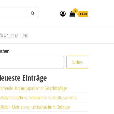
0
€0.00
ÖR & AUSSTATTUNG
uchen
Suchen
eueste Einträge
rahlende Haut mit japanischer Gesichtspflege
elstahl statt Abriss: Schornstein nachhaltig sanieren
llläden: Mehr als nur Lichtschutz für Ihr Zuhause