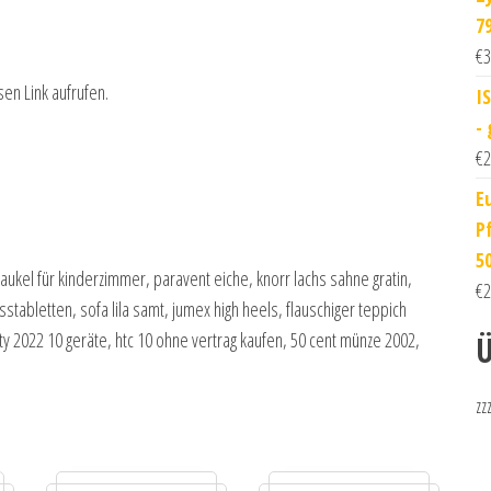
7
€
3
sen Link aufrufen.
I
-
€
2
E
P
5
chaukel für kinderzimmer, paravent eiche, knorr lachs sahne gratin,
€
2
sstabletten, sofa lila samt, jumex high heels, flauschiger teppich
y 2022 10 geräte, htc 10 ohne vertrag kaufen, 50 cent münze 2002,
Ü
zz