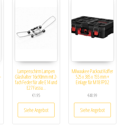
Lampenschirm Lampen
Milwaukee Packout Koffer
–
Glashalter 16x90mm mit 2-
525 x 385 x 155 mm +
fach Feder für alle E14 und
Einlage für M18 FPD2
E27 Fassu…
€
1.95
€
48.99
Siehe Angebot
Siehe Angebot