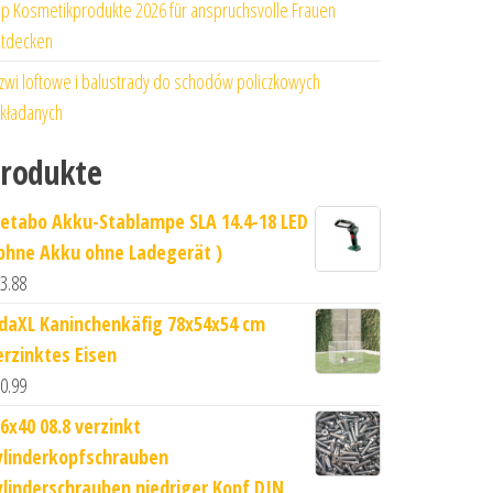
p Kosmetikprodukte 2026 für anspruchsvolle Frauen
tdecken
zwi loftowe i balustrady do schodów policzkowych
kładanych
rodukte
etabo Akku-Stablampe SLA 14.4-18 LED
 ohne Akku ohne Ladegerät )
3.88
idaXL Kaninchenkäfig 78x54x54 cm
erzinktes Eisen
0.99
6x40 08.8 verzinkt
ylinderkopfschrauben
ylinderschrauben niedriger Kopf DIN