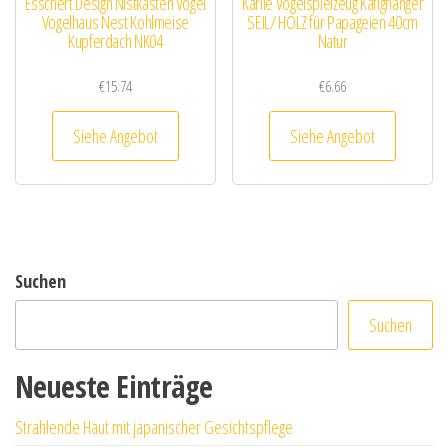
Esschert Design Nistkasten Vogel
Karlie Vogelspielzeug Käfighänger
Vogelhaus Nest Kohlmeise
SEIL/ HOLZ für Papageien 40cm
Kupferdach NK04
Natur
€
15.74
€
6.66
Siehe Angebot
Siehe Angebot
Suchen
Suchen
Neueste Einträge
Strahlende Haut mit japanischer Gesichtspflege