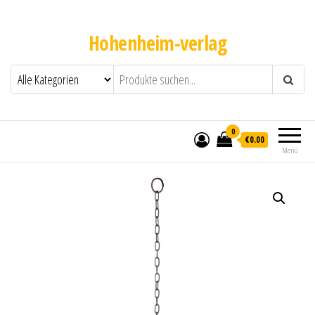
Hohenheim-verlag
0
€0.00
Menü