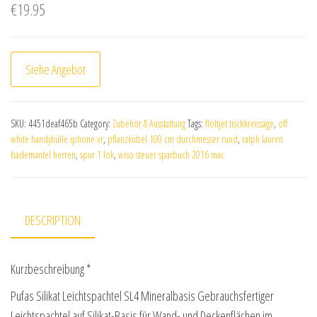
€
19.95
Siehe Angebot
SKU:
4451deaf465b
Category:
Zubehör & Ausstattung
Tags:
flottjet tischkreissäge
,
off
white handyhülle iphone xr
,
pflanzkübel 100 cm durchmesser rund
,
ralph lauren
bademantel herren
,
spur 1 lok
,
wiso steuer sparbuch 2016 mac
DESCRIPTION
Kurzbeschreibung *
Pufas Silikat Leichtspachtel SL4 Mineralbasis Gebrauchsfertiger
Leichtspachtel auf Silikat-Basis für Wand- und Deckenflächen im